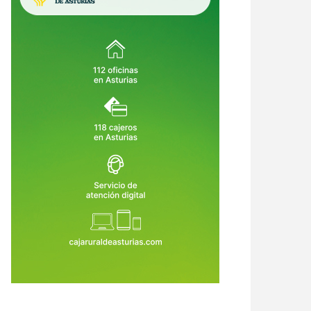
urias destina 5,5 millones a
Asturias abre ayudas de hasta
piar montes, prevenir incendios
1.200 euros para guarderías,
ecuperar bosques dañados
campamentos, ludotecas y
7 de Jul de 2026
23 de Jul de 2026
cuidadores: solo hay plazo hasta el
5 de agosto