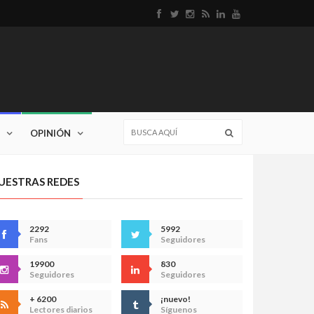
OPINIÓN
UESTRAS REDES
2292
5992
Fans
Seguidores
19900
830
Seguidores
Seguidores
+ 6200
¡nuevo!
Lectores diarios
Síguenos