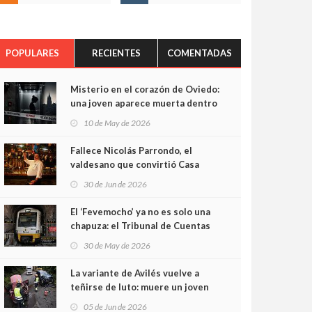
POPULARES
RECIENTES
COMENTADAS
Misterio en el corazón de Oviedo:
una joven aparece muerta dentro
del ascensor de su edificio y las
10 de May de 2026
cámaras captan sus últimos
minutos
Fallece Nicolás Parrondo, el
valdesano que convirtió Casa
Parrondo en un pedazo de
30 de Jun de 2026
Asturias en Madrid
El ‘Fevemocho’ ya no es solo una
chapuza: el Tribunal de Cuentas
cifra en casi 20 millones el
30 de May de 2026
sobrecoste de los trenes que no
cabían por los túneles
La variante de Avilés vuelve a
teñirse de luto: muere un joven
de 32 años en un violento choque
05 de Jun de 2026