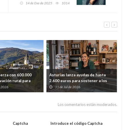
menos de un mes
14 de Ene de 2025
1014
uerza con 600.000
Asturias lanza ayudas de hasta
Ast
vación rural para
2.600 euros para sostener a los
lim
dida de población
autónomos de los pueblos con
y r
e 2026
31 de Jul de 2026
2
menos población
Los comentarios están moderados.
Captcha
Introduce el código Captcha