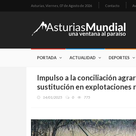
Asturias,
Viernes, 07 de Agosto de 2026
Contacto
Av
PORTADA
ACTUALIDAD
DEPORTES
Impulso a la conciliación agra
sustitución en explotaciones 
14/01/2025
0
775