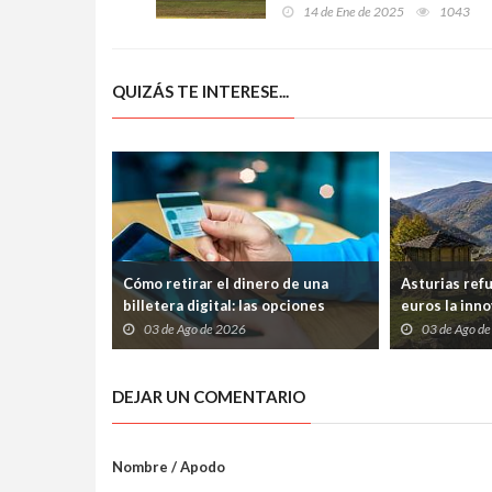
millones de viajeros en su
14 de Ene de 2025
1043
aeropuerto y un auge
imparable del turismo
internacional
QUIZÁS TE INTERESE...
Cómo retirar el dinero de una
Asturias ref
billetera digital: las opciones
euros la inno
disponibles
frenar la pér
03 de Ago de 2026
03 de Ago d
DEJAR UN COMENTARIO
Nombre / Apodo