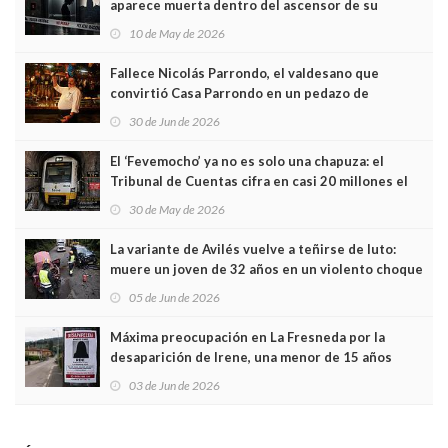
aparece muerta dentro del ascensor de su
edificio y las cámaras captan sus últimos minutos
10 de May de 2026
Fallece Nicolás Parrondo, el valdesano que
convirtió Casa Parrondo en un pedazo de
Asturias en Madrid
30 de Jun de 2026
El ‘Fevemocho’ ya no es solo una chapuza: el
Tribunal de Cuentas cifra en casi 20 millones el
sobrecoste de los trenes que no cabían por los
30 de May de 2026
túneles
La variante de Avilés vuelve a teñirse de luto:
muere un joven de 32 años en un violento choque
frontal
05 de Jun de 2026
Máxima preocupación en La Fresneda por la
desaparición de Irene, una menor de 15 años
03 de Jun de 2026