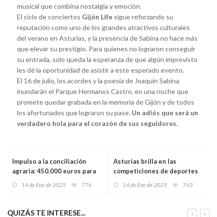
musical que combina nostalgia y emoción.
El ciclo de conciertos
Gijón Life
sigue reforzando su
reputación como uno de los grandes atractivos culturales
del verano en Asturias, y la presencia de Sabina no hace más
que elevar su prestigio. Para quienes no lograron conseguir
su entrada, solo queda la esperanza de que algún imprevisto
les dé la oportunidad de asistir a este esperado evento.
El 16 de julio, los acordes y la poesía de Joaquín Sabina
inundarán el Parque Hermanos Castro, en una noche que
promete quedar grabada en la memoria de Gijón y de todos
los afortunados que lograron su pase.
Un adiós que será un
verdadero hola para el corazón de sus seguidores.
Impulso a la conciliación
Asturias brilla en las
agraria: 450.000 euros para
competiciones de deportes
servicios de sustitución en
de invierno del fin de semana
14 de Ene de 2025
776
14 de Ene de 2025
743
explotaciones rurales
QUIZÁS TE INTERESE...