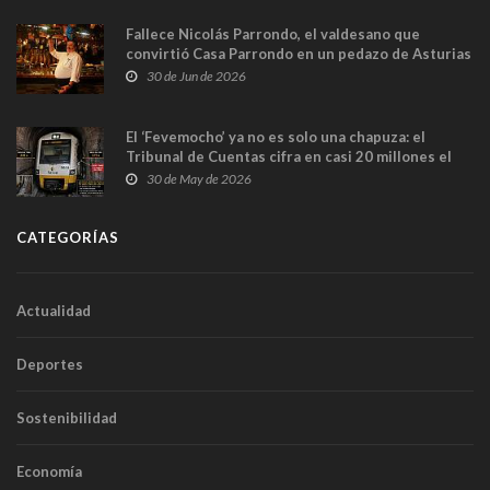
Fallece Nicolás Parrondo, el valdesano que
convirtió Casa Parrondo en un pedazo de Asturias
en Madrid
30 de Jun de 2026
El ‘Fevemocho’ ya no es solo una chapuza: el
Tribunal de Cuentas cifra en casi 20 millones el
sobrecoste de los trenes que no cabían por los
30 de May de 2026
túneles
CATEGORÍAS
Actualidad
Deportes
Sostenibilidad
Economía