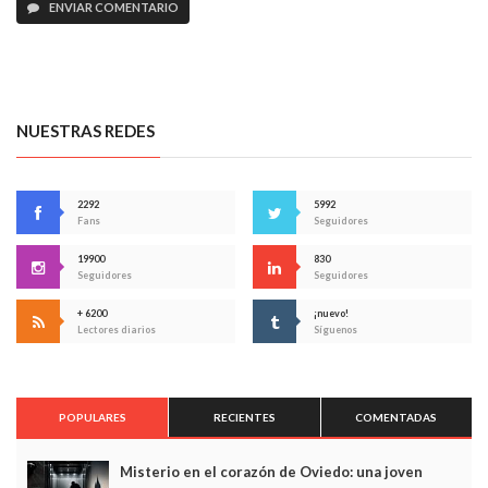
ENVIAR COMENTARIO
NUESTRAS REDES
2292
5992
Fans
Seguidores
19900
830
Seguidores
Seguidores
+ 6200
¡nuevo!
Lectores diarios
Síguenos
POPULARES
RECIENTES
COMENTADAS
Misterio en el corazón de Oviedo: una joven