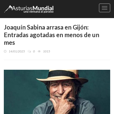
Naveg
Joaquín Sabina arrasa en Gijón:
Entradas agotadas en menos de un
mes
14/01/2025
0
1015