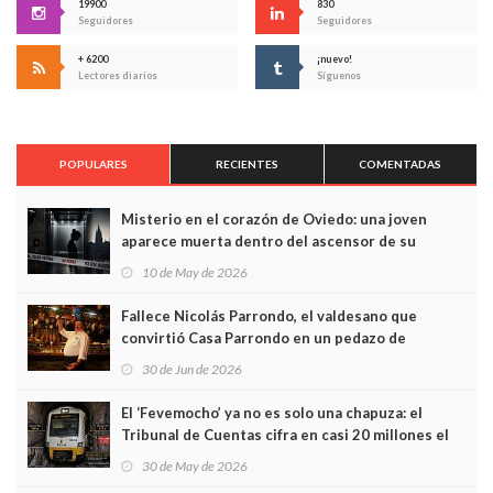
19900
830
Seguidores
Seguidores
+ 6200
¡nuevo!
Lectores diarios
Síguenos
POPULARES
RECIENTES
COMENTADAS
Misterio en el corazón de Oviedo: una joven
aparece muerta dentro del ascensor de su
edificio y las cámaras captan sus últimos minutos
10 de May de 2026
Fallece Nicolás Parrondo, el valdesano que
convirtió Casa Parrondo en un pedazo de
Asturias en Madrid
30 de Jun de 2026
El ‘Fevemocho’ ya no es solo una chapuza: el
Tribunal de Cuentas cifra en casi 20 millones el
sobrecoste de los trenes que no cabían por los
30 de May de 2026
túneles