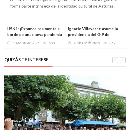
forma parte intrínseca de la identidad cultural de Asturias.
H5N1: ¿Estamos realmente al
Ignacio Villaverde asume la
borde de una nueva pandemia
presidencia del G-9 de
de gripe?
Universidades en una
10 de Ene de 2025
600
10 de Ene de 2025
857
asamblea marcada por la
defensa de la investigación y
nuevos retos
QUIZÁS TE INTERESE...