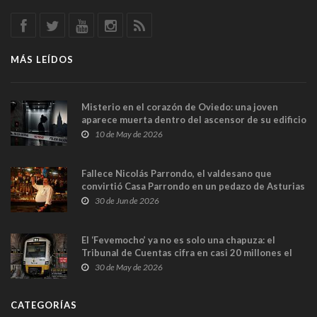
MÁS LEÍDOS
Misterio en el corazón de Oviedo: una joven
aparece muerta dentro del ascensor de su edificio
y las cámaras captan sus últimos minutos
10 de May de 2026
Fallece Nicolás Parrondo, el valdesano que
convirtió Casa Parrondo en un pedazo de Asturias
en Madrid
30 de Jun de 2026
El ‘Fevemocho’ ya no es solo una chapuza: el
Tribunal de Cuentas cifra en casi 20 millones el
sobrecoste de los trenes que no cabían por los
30 de May de 2026
túneles
CATEGORÍAS