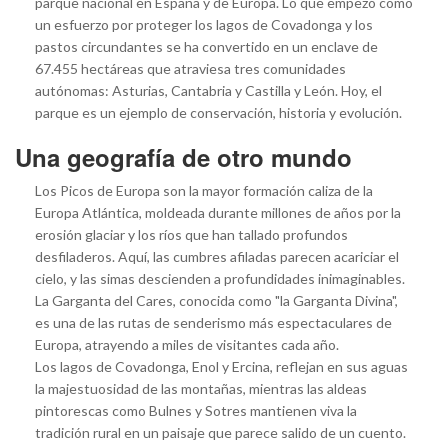
parque nacional en España y de Europa. Lo que empezó como
un esfuerzo por proteger los lagos de Covadonga y los
pastos circundantes se ha convertido en un enclave de
67.455 hectáreas que atraviesa tres comunidades
autónomas: Asturias, Cantabria y Castilla y León. Hoy, el
parque es un ejemplo de conservación, historia y evolución.
Una geografía de otro mundo
Los Picos de Europa son la mayor formación caliza de la
Europa Atlántica, moldeada durante millones de años por la
erosión glaciar y los ríos que han tallado profundos
desfiladeros. Aquí, las cumbres afiladas parecen acariciar el
cielo, y las simas descienden a profundidades inimaginables.
La Garganta del Cares, conocida como "la Garganta Divina",
es una de las rutas de senderismo más espectaculares de
Europa, atrayendo a miles de visitantes cada año.
Los lagos de Covadonga, Enol y Ercina, reflejan en sus aguas
la majestuosidad de las montañas, mientras las aldeas
pintorescas como Bulnes y Sotres mantienen viva la
tradición rural en un paisaje que parece salido de un cuento.