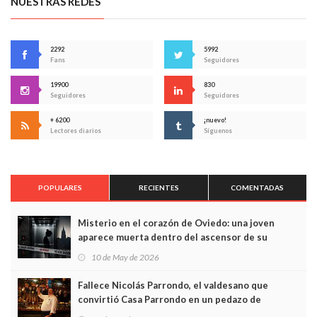
NUESTRAS REDES
2292
5992
Fans
Seguidores
19900
830
Seguidores
Seguidores
+ 6200
¡nuevo!
Lectores diarios
Síguenos
POPULARES
RECIENTES
COMENTADAS
Misterio en el corazón de Oviedo: una joven
aparece muerta dentro del ascensor de su
edificio y las cámaras captan sus últimos minutos
10 de May de 2026
Fallece Nicolás Parrondo, el valdesano que
convirtió Casa Parrondo en un pedazo de
Asturias en Madrid