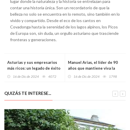
lugar donde la naturaleza y la historia se entrelazan para
contar una historia única. Son un recordatorio de que la
belleza no solo se encuentra en lo remoto, sino también en lo
vivido y compartido. Desde el eco de los cantos en
Covadonga hasta la serenidad de los lagos alpinos, los Picos
de Europa son, sin duda, un orgullo asturiano que trasciende
fronteras y generaciones.
Asturias y sus empresarios
Manuel Arias, el líder de 90
más ricos: un legado de éxito
años que mantiene viva la
y vinculación con la región
esencia del Centro Asturiano
16 de Dic de 2024
4072
16 de Dic de 2024
1798
de México tras seis décadas
de dedicación
QUIZÁS TE INTERESE...