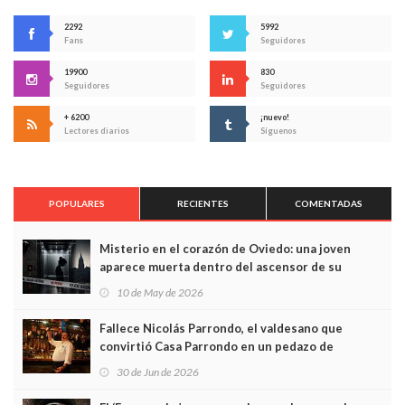
2292
5992
Fans
Seguidores
19900
830
Seguidores
Seguidores
+ 6200
¡nuevo!
Lectores diarios
Síguenos
POPULARES
RECIENTES
COMENTADAS
Misterio en el corazón de Oviedo: una joven
aparece muerta dentro del ascensor de su
edificio y las cámaras captan sus últimos minutos
10 de May de 2026
Fallece Nicolás Parrondo, el valdesano que
convirtió Casa Parrondo en un pedazo de
Asturias en Madrid
30 de Jun de 2026