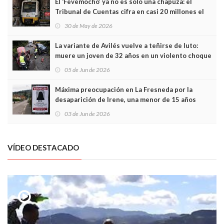
El ‘Fevemocho’ ya no es solo una chapuza: el
Tribunal de Cuentas cifra en casi 20 millones el
sobrecoste de los trenes que no cabían por los
30 de May de 2026
túneles
La variante de Avilés vuelve a teñirse de luto:
muere un joven de 32 años en un violento choque
frontal
05 de Jun de 2026
Máxima preocupación en La Fresneda por la
desaparición de Irene, una menor de 15 años
03 de Jun de 2026
VÍDEO DESTACADO