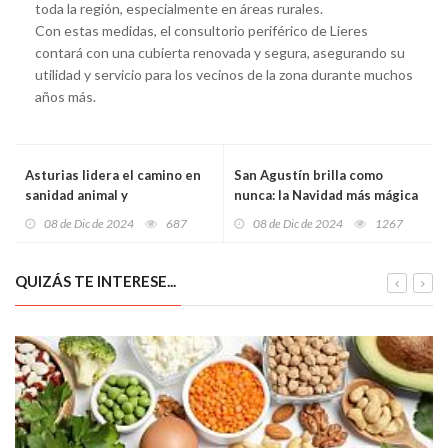
toda la región, especialmente en áreas rurales.
Con estas medidas, el consultorio periférico de Lieres
contará con una cubierta renovada y segura, asegurando su
utilidad y servicio para los vecinos de la zona durante muchos
años más.
Asturias lidera el camino en
San Agustín brilla como
sanidad animal y
nunca: la Navidad más mágica
sostenibilidad rural con un
de Florida desata pasiones
08 de Dic de 2024
687
08 de Dic de 2024
1267
presupuesto histórico para
2025
QUIZÁS TE INTERESE...