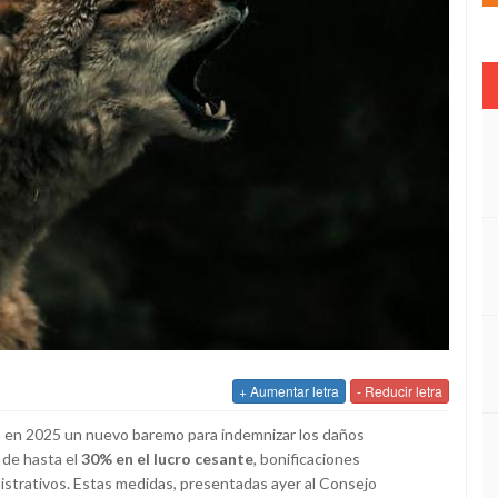
+ Aumentar letra
- Reducir letra
á en 2025 un nuevo baremo para indemnizar los daños
 de hasta el
30% en el lucro cesante
, bonificaciones
inistrativos. Estas medidas, presentadas ayer al Consejo