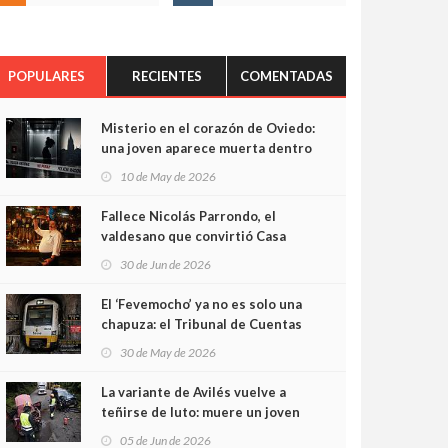
POPULARES
RECIENTES
COMENTADAS
Misterio en el corazón de Oviedo:
una joven aparece muerta dentro
del ascensor de su edificio y las
10 de May de 2026
cámaras captan sus últimos
minutos
Fallece Nicolás Parrondo, el
valdesano que convirtió Casa
Parrondo en un pedazo de
30 de Jun de 2026
Asturias en Madrid
El ‘Fevemocho’ ya no es solo una
chapuza: el Tribunal de Cuentas
cifra en casi 20 millones el
30 de May de 2026
sobrecoste de los trenes que no
cabían por los túneles
La variante de Avilés vuelve a
teñirse de luto: muere un joven
de 32 años en un violento choque
05 de Jun de 2026