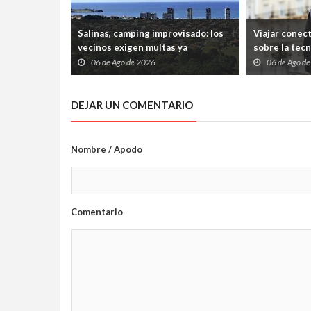
Salinas, camping improvisado: los
Viajar conec
vecinos exigen multas ya
sobre la tec
06 de Ago de 2026
06 de Ago d
DEJAR UN COMENTARIO
Nombre / Apodo
Comentario