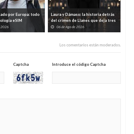
tado por Europa: todo
Laura y Dámaso: la historia detrás
El 
nología eSIM
del crimen de Llanes que deja tres
cad
hijos huérfanos
sid
e 2026
06 de Ago de 2026
0
Guar
por
Los comentarios están moderados.
Captcha
Introduce el código Captcha