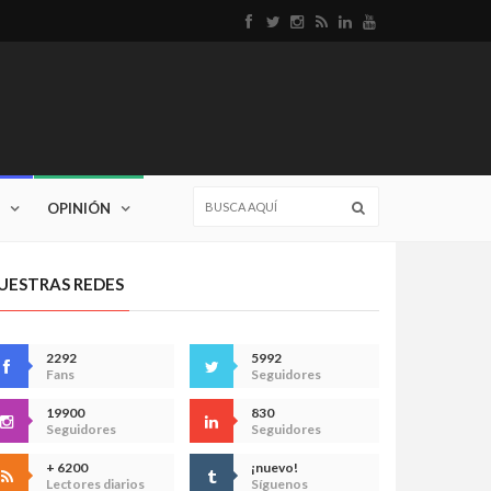
OPINIÓN
UESTRAS REDES
2292
5992
Fans
Seguidores
19900
830
Seguidores
Seguidores
+ 6200
¡nuevo!
Lectores diarios
Síguenos