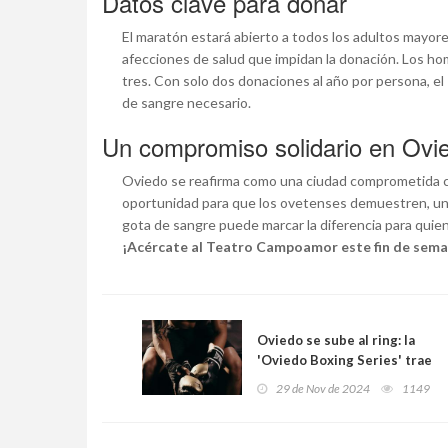
Datos clave para donar
El maratón estará abierto a todos los adultos mayor
afecciones de salud que impidan la donación. Los ho
tres. Con solo dos donaciones al año por persona, el
de sangre necesario.
Un compromiso solidario en Ovi
Oviedo se reafirma como una ciudad comprometida con
oportunidad para que los ovetenses demuestren, una 
gota de sangre puede marcar la diferencia para quie
¡Acércate al Teatro Campoamor este fin de sema
Oviedo se sube al ring: la
'Oviedo Boxing Series' trae
espectáculo, estrellas y
29 de Nov de 2024
1149
nuevos talentos al Florida
Arena