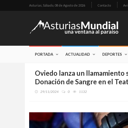
Asturias,
Sábado, 08 de Agosto de 2026
Contacto
Avi
PORTADA
ACTUALIDAD
DEPORTES
Oviedo lanza un llamamiento s
Donación de Sangre en el Te
29/11/2024
0
1132