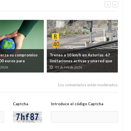
uerza su compromiso
Trenes a 10 km/h en Asturias: 67
Ast
000 euros para
limitaciones activas y una red que
por
lidaria y ayuda
avanza con el freno echado
la 
e 2026
01 de Feb de 2026
1
mientras España revisa su
vin
seguridad ferroviaria
Los comentarios están moderados.
Captcha
Introduce el código Captcha