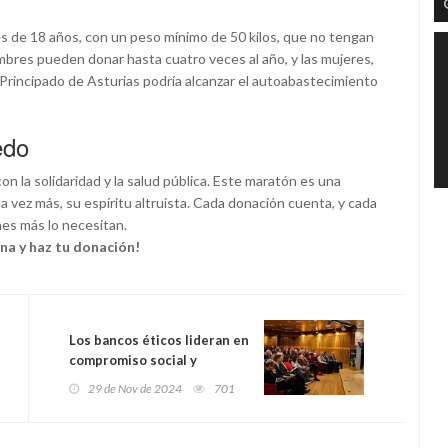
es de 18 años, con un peso mínimo de 50 kilos, que no tengan
mbres pueden donar hasta cuatro veces al año, y las mujeres,
 Principado de Asturias podría alcanzar el autoabastecimiento
edo
 la solidaridad y la salud pública. Este maratón es una
vez más, su espíritu altruista. Cada donación cuenta, y cada
nes más lo necesitan.
na y haz tu donación!
Los bancos éticos lideran en
compromiso social y
financiero según el 7º
29 de Nov de 2024
701
Informe de Finanzas Éticas
en Europa