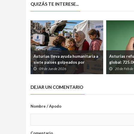
QUIZÁS TE INTERESE...
Asturias lleva ayuda humanitaria a
Asturias ref
siete países golpeados por
global: 725.
guerras, hambre y desastres
educación so
09 de Jun de 2026
20 de Feb d
naturales
humanitaria
DEJAR UN COMENTARIO
Nombre / Apodo
Comentario