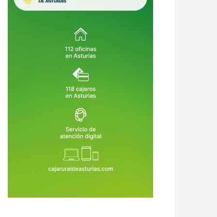
urias se une al duelo nacional
Asturias abre 25 becas para que
 la tragedia de Adamuz y sigue a
jóvenes cooperantes participen e
espera de datos sobre víctimas
proyectos solidarios en doce
9 de Ene de 2026
12 de Ene de 2026
culadas al Principado
países