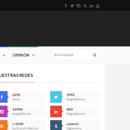
OPINIÓN
UESTRAS REDES
2292
5992
Fans
Seguidores
19900
830
Seguidores
Seguidores
+ 6200
¡nuevo!
Lectores diarios
Síguenos