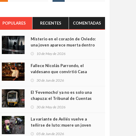
POPULARES
RECIENTES
COMENTADAS
Misterio en el corazón de Oviedo:
una joven aparece muerta dentro
del ascensor de su edificio y las
10 de May de 2026
cámaras captan sus últimos
minutos
Fallece Nicolás Parrondo, el
valdesano que convirtió Casa
Parrondo en un pedazo de
30 de Jun de 2026
Asturias en Madrid
El ‘Fevemocho’ ya no es solo una
chapuza: el Tribunal de Cuentas
cifra en casi 20 millones el
30 de May de 2026
sobrecoste de los trenes que no
cabían por los túneles
La variante de Avilés vuelve a
teñirse de luto: muere un joven
de 32 años en un violento choque
05 de Jun de 2026