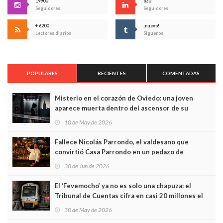
19900
830
Seguidores
Seguidores
+ 6200
¡nuevo!
Lectores diarios
Síguenos
POPULARES
RECIENTES
COMENTADAS
Misterio en el corazón de Oviedo: una joven
aparece muerta dentro del ascensor de su
edificio y las cámaras captan sus últimos minutos
10 de May de 2026
Fallece Nicolás Parrondo, el valdesano que
convirtió Casa Parrondo en un pedazo de
Asturias en Madrid
30 de Jun de 2026
El ‘Fevemocho’ ya no es solo una chapuza: el
Tribunal de Cuentas cifra en casi 20 millones el
sobrecoste de los trenes que no cabían por los
30 de May de 2026
túneles