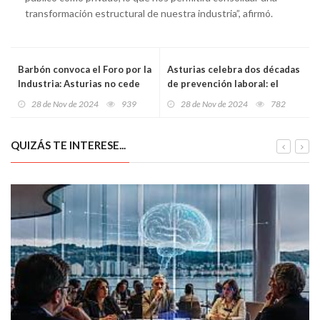
transformación estructural de nuestra industria”, afirmó.
Barbón convoca el Foro por la
Asturias celebra dos décadas
Industria: Asturias no cede
de prevención laboral: el
en su apuesta por la
Instituto Asturiano de
28 de Nov de 2024
939
28 de Nov de 2024
782
siderurgia integral
Prevención de Riesgos reúne
a 500 expertos en un
congreso de referencia
QUIZÁS TE INTERESE...