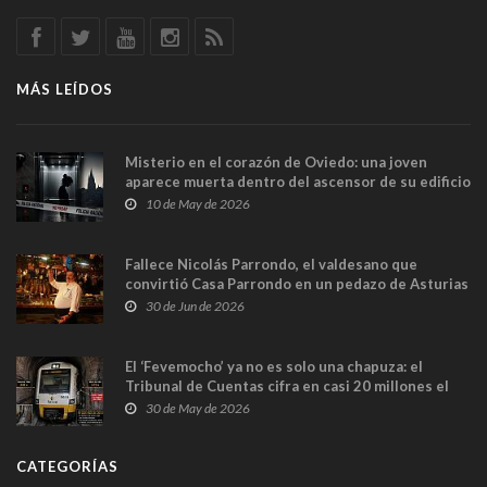
MÁS LEÍDOS
Misterio en el corazón de Oviedo: una joven
aparece muerta dentro del ascensor de su edificio
y las cámaras captan sus últimos minutos
10 de May de 2026
Fallece Nicolás Parrondo, el valdesano que
convirtió Casa Parrondo en un pedazo de Asturias
en Madrid
30 de Jun de 2026
El ‘Fevemocho’ ya no es solo una chapuza: el
Tribunal de Cuentas cifra en casi 20 millones el
sobrecoste de los trenes que no cabían por los
30 de May de 2026
túneles
CATEGORÍAS