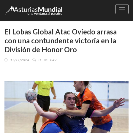
Naveg
El Lobas Global Atac Oviedo arrasa
con una contundente victoria en la
División de Honor Oro
17/11/2024
0
849