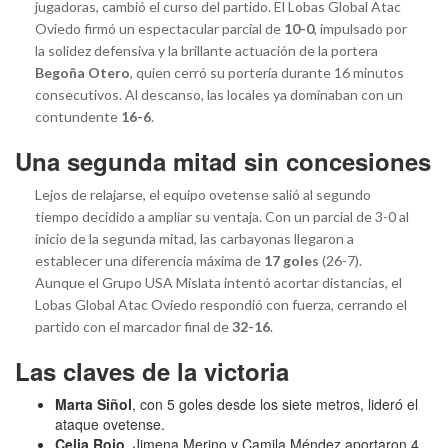
jugadoras, cambió el curso del partido. El Lobas Global Atac
Oviedo firmó un espectacular parcial de
10-0
, impulsado por
la solidez defensiva y la brillante actuación de la portera
Begoña Otero
, quien cerró su portería durante 16 minutos
consecutivos. Al descanso, las locales ya dominaban con un
contundente
16-6
.
Una segunda mitad sin concesiones
Lejos de relajarse, el equipo ovetense salió al segundo
tiempo decidido a ampliar su ventaja. Con un parcial de 3-0 al
inicio de la segunda mitad, las carbayonas llegaron a
establecer una diferencia máxima de
17 goles
(26-7).
Aunque el Grupo USA Mislata intentó acortar distancias, el
Lobas Global Atac Oviedo respondió con fuerza, cerrando el
partido con el marcador final de
32-16
.
Las claves de la victoria
Marta Siñol
, con 5 goles desde los siete metros, lideró el
ataque ovetense.
Celia Rojo
, Jimena Merino y Camila Méndez aportaron 4