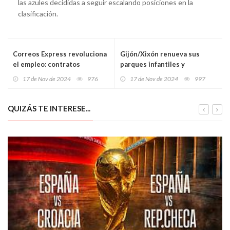
las azules decididas a seguir escalando posiciones en la
clasificación.
Correos Express revoluciona
Gijón/Xixón renueva sus
el empleo: contratos
parques infantiles y
indefinidos sin oposición y
biosaludables con una
17 de Nov de 2024
976
17 de Nov de 2024
997
sueldos de hasta 2.300 euros
inversión récord de 442.000
euros
QUIZÁS TE INTERESE...