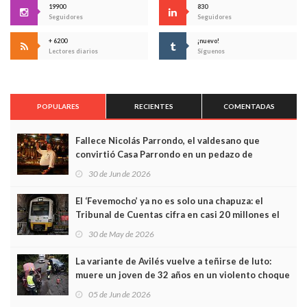
19900
830
Seguidores
Seguidores
+ 6200
¡nuevo!
Lectores diarios
Síguenos
POPULARES
RECIENTES
COMENTADAS
Fallece Nicolás Parrondo, el valdesano que
convirtió Casa Parrondo en un pedazo de
Asturias en Madrid
30 de Jun de 2026
El ‘Fevemocho’ ya no es solo una chapuza: el
Tribunal de Cuentas cifra en casi 20 millones el
sobrecoste de los trenes que no cabían por los
30 de May de 2026
túneles
La variante de Avilés vuelve a teñirse de luto:
muere un joven de 32 años en un violento choque
frontal
05 de Jun de 2026