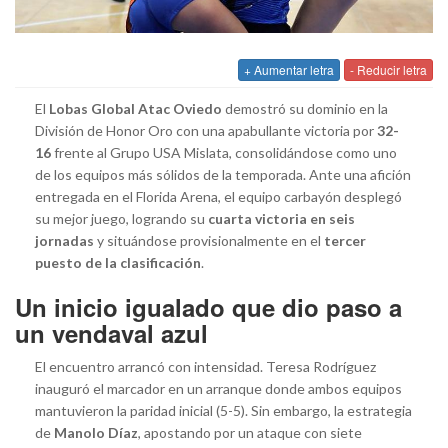
+ Aumentar letra
- Reducir letra
El
Lobas Global Atac Oviedo
demostró su dominio en la
División de Honor Oro con una apabullante victoria por
32-
16
frente al Grupo USA Mislata, consolidándose como uno
de los equipos más sólidos de la temporada. Ante una afición
entregada en el Florida Arena, el equipo carbayón desplegó
su mejor juego, logrando su
cuarta victoria en seis
jornadas
y situándose provisionalmente en el
tercer
puesto de la clasificación
.
Un inicio igualado que dio paso a
un vendaval azul
El encuentro arrancó con intensidad. Teresa Rodríguez
inauguró el marcador en un arranque donde ambos equipos
mantuvieron la paridad inicial (5-5). Sin embargo, la estrategia
de
Manolo Díaz
, apostando por un ataque con siete