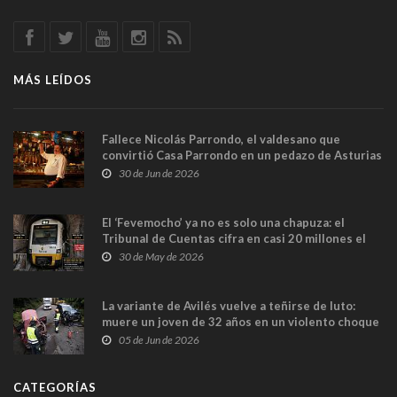
MÁS LEÍDOS
Fallece Nicolás Parrondo, el valdesano que
convirtió Casa Parrondo en un pedazo de Asturias
en Madrid
30 de Jun de 2026
El ‘Fevemocho’ ya no es solo una chapuza: el
Tribunal de Cuentas cifra en casi 20 millones el
sobrecoste de los trenes que no cabían por los
30 de May de 2026
túneles
La variante de Avilés vuelve a teñirse de luto:
muere un joven de 32 años en un violento choque
frontal
05 de Jun de 2026
CATEGORÍAS