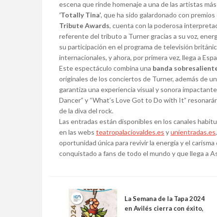
escena que rinde homenaje a una de las artistas má
‘Totally Tina’
, que ha sido galardonado con premios
Tribute Awards
, cuenta con la poderosa interpreta
referente del tributo a Turner gracias a su voz, ener
su participación en el programa de televisión británi
internacionales, y ahora, por primera vez, llega a Esp
Este espectáculo combina una
banda sobresalient
originales de los conciertos de Turner, además de un 
garantiza una experiencia visual y sonora impactan
Dancer” y “What’s Love Got to Do with It” resonarán 
de la diva del rock.
Las entradas están disponibles en los canales habitua
en las webs
teatropalaciovaldes.es
y
unientradas.es
oportunidad única para revivir la energía y el carism
conquistado a fans de todo el mundo y que llega a As
La Semana de la Tapa 2024
en Avilés cierra con éxito,