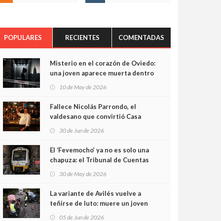
POPULARES
RECIENTES
COMENTADAS
Misterio en el corazón de Oviedo:
una joven aparece muerta dentro
del ascensor de su edificio y las
10 de May de 2026
cámaras captan sus últimos
minutos
Fallece Nicolás Parrondo, el
valdesano que convirtió Casa
Parrondo en un pedazo de
30 de Jun de 2026
Asturias en Madrid
El ‘Fevemocho’ ya no es solo una
chapuza: el Tribunal de Cuentas
cifra en casi 20 millones el
30 de May de 2026
sobrecoste de los trenes que no
cabían por los túneles
La variante de Avilés vuelve a
teñirse de luto: muere un joven
de 32 años en un violento choque
05 de Jun de 2026