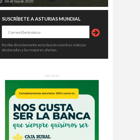
06 de Sep de 2020
SUSCRÍBETE A ASTURIAS MUNDIAL
Recibe directamente en tu buzón nuestras noticias
destacadas y las mejores ofertas.
ANUNCIO
 Lokomoto conquista Somao y se
Aitana convierte Avilés en su gran
e en la gran final de FestiAMAS
fiesta azul: 20.000 voces,
6
cumpleaños feliz y una
8 de Jun de 2026
27 de Jun de 2026
superestrella en plena coronación