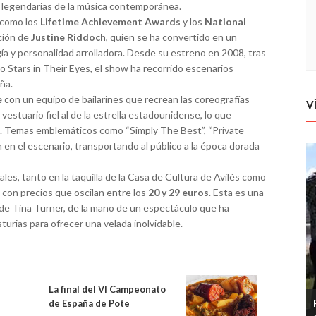
s legendarias de la música contemporánea.
 como los
Lifetime Achievement Awards
y los
National
ción de
Justine Riddoch
, quien se ha convertido en un
gía y personalidad arrolladora. Desde su estreno en 2008, tras
co Stars in Their Eyes, el show ha recorrido escenarios
aña.
e
con un equipo de bailarines que recrean las coreografías
V
vestuario fiel al de la estrella estadounidense, lo que
te. Temas emblemáticos como “Simply The Best”, “Private
en el escenario, transportando al público a la época dorada
les, tanto en la taquilla de la Casa de Cultura de Avilés como
, con precios que oscilan entre los
20 y 29 euros
. Esta es una
a de Tina Turner, de la mano de un espectáculo que ha
turias para ofrecer una velada inolvidable.
La final del VI Campeonato
de España de Pote