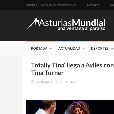
Asturias,
Jueves, 06 de Agosto de 2026
Contacto
Avi
PORTADA
ACTUALIDAD
DEPORTES
Totally Tina’ llega a Avilés con
Tina Turner
25/10/2024
0
1154