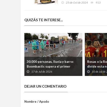
vendiendo más de 10.000
25 de Oct de 2024
913
tapas y premiando a los
mejores establecimientos
QUIZÁS TE INTERESE...
30.000 personas, lluvia y barro:
Rosas o la Ro
Boombastic supera el primer
divide esta 
asalto y Llanera se prepara para
17 de Jul de 2026
10 de Jul de
otra noche multitudinaria
DEJAR UN COMENTARIO
Nombre / Apodo