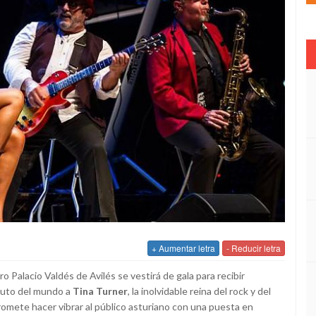
+ Aumentar letra
- Reducir letra
ro Palacio Valdés de Avilés se vestirá de gala para recibir
ibuto del mundo a
Tina Turner
, la inolvidable reina del rock y del
romete hacer vibrar al público asturiano con una puesta en