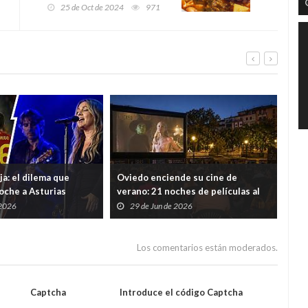
Asturiano se celebra en
25 de Oct de 2024
971
Oviedo: ¿Quién ganará el
título al Mejor Pote
Asturiano de 2024?
ja: el dilema que
Oviedo enciende su cine de
Dr.
noche a Asturias
verano: 21 noches de películas al
met
aire libre en barrios y pueblos del
202
 2026
29 de Jun de 2026
2
concejo
Los comentarios están moderados.
Captcha
Introduce el código Captcha