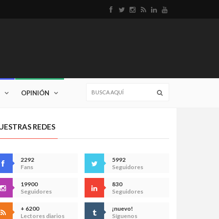
OPINIÓN
UESTRAS REDES
2292
5992
Fans
Seguidores
19900
830
Seguidores
Seguidores
+ 6200
¡nuevo!
Lectores diarios
Síguenos