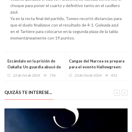
choque para poner el cuarto y definitivo tanto en el casillero
azul.
Ya en la recta final del partido, Tomeo recortó distancias para
que el duelo finalizase con el resultado de 4-1. Goleada azul
en el Tartiere para colocarse en la segunda plaza de la tabla
momentáneamente con 19 puntos.
Escándalo en la prisión de
Cangas del Narcea se prepara
Oakalla: Un guardia abusó de
para el evento Hallowgreen:
más de 200 presos durante
una experiencia terrorífica
22 de Oct de 2024
756
23 de Oct de 2024
852
dos décadas
para toda la familia
QUIZÁS TE INTERESE...