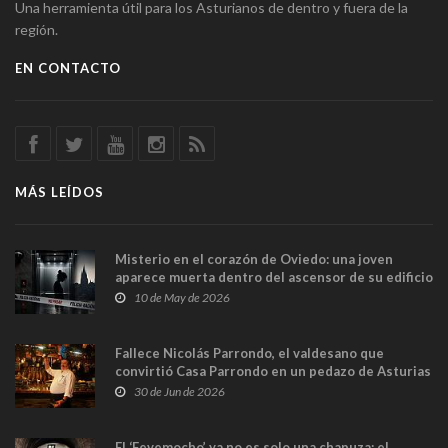
Una herramienta útil para los Asturianos de dentro y fuera de la
región.
EN CONTACTO
MÁS LEÍDOS
Misterio en el corazón de Oviedo: una joven
aparece muerta dentro del ascensor de su edificio
y las cámaras captan sus últimos minutos
10 de May de 2026
Fallece Nicolás Parrondo, el valdesano que
convirtió Casa Parrondo en un pedazo de Asturias
en Madrid
30 de Jun de 2026
El ‘Fevemocho’ ya no es solo una chapuza: el