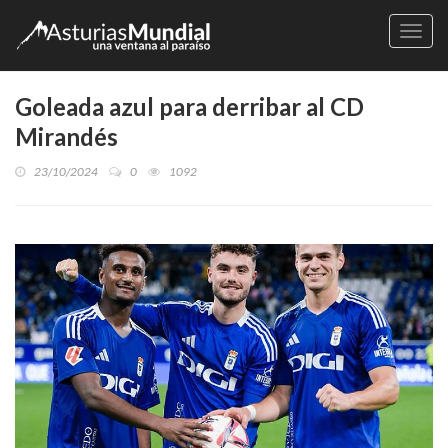
Naveg
Goleada azul para derribar al CD
Mirandés
23/10/2024
0
1092