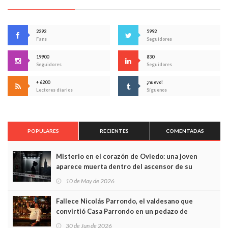
2292
5992
Fans
Seguidores
19900
830
Seguidores
Seguidores
+ 6200
¡nuevo!
Lectores diarios
Síguenos
POPULARES
RECIENTES
COMENTADAS
Misterio en el corazón de Oviedo: una joven
aparece muerta dentro del ascensor de su
edificio y las cámaras captan sus últimos minutos
10 de May de 2026
Fallece Nicolás Parrondo, el valdesano que
convirtió Casa Parrondo en un pedazo de
Asturias en Madrid
30 de Jun de 2026