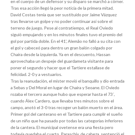
en el cuerpo de un defensor y su disparo se marchó a córner.
Tras esa acción llegó la peor noticia de la primera mitad.
David Costas tenía que ser sustituido por Jaime Vázquez
tras llevarse un golpe y no poder continuar así sobre el
terreno de juego. Pese al contratiempo, el Real Oviedo
siguió empujando y en los minutos finales tuvo el premio del
gol por partida doble. En el 41', Alemão no falló a su cita con
el gol y cabeceó para dentro un gran balón colgado por
Chaira desde la izquierda. Ya en el descuento, Hassan
aprovechaba un despeje del guardameta visitante para
poner el segundo y hacer que el Tartiere estallase de
felicidad. 2-0 y a vestuarios.
Tras la reanudación, el míster movió el banquillo y dio entrada
a Sebas y Del Moral en lugar de Chaira y Seoane. El Oviedo
rozaba el tercero aunque hubo que esperar hasta el 73´,
cuando Álex Cardero, que llevaba tres minutos sobre el
campo, anotó el 3-0 tras recoger un balón muerto en el área.
Primer gol del canterano en el Tartiere para cumplir el sueño
de un niño que ha pasado por todas las categorías inferiores
de la cantera. El municipal ovetense era una fiesta pero
todavía quedaba el cuarto. Paraschiv, de cabeza, sentenció el