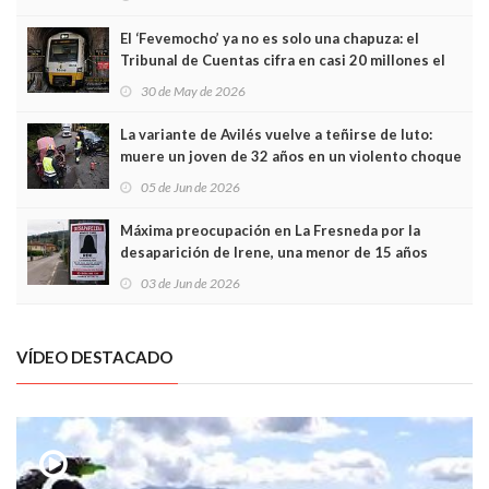
El ‘Fevemocho’ ya no es solo una chapuza: el
Tribunal de Cuentas cifra en casi 20 millones el
sobrecoste de los trenes que no cabían por los
30 de May de 2026
túneles
La variante de Avilés vuelve a teñirse de luto:
muere un joven de 32 años en un violento choque
frontal
05 de Jun de 2026
Máxima preocupación en La Fresneda por la
desaparición de Irene, una menor de 15 años
03 de Jun de 2026
VÍDEO DESTACADO