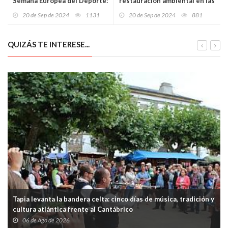
Semana Europea del Deporte:
restauración ambiental en las
Uría será el escenario
playas de San Juan de Nieva y
20 de Sep de 2024
1131
20 de Sep de 2024
881
principal este domingo
El Espartal
QUIZÁS TE INTERESE...
Tapia levanta la bandera celta: cinco días de música, tradición y
cultura atlántica frente al Cantábrico
06 de Ago de 2026