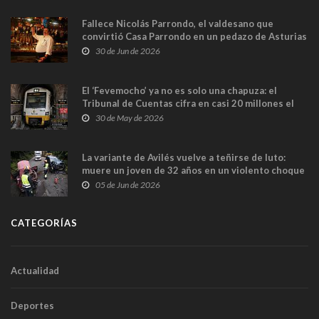
Fallece Nicolás Parrondo, el valdesano que
convirtió Casa Parrondo en un pedazo de Asturias
en Madrid
30 de Jun de 2026
El ‘Fevemocho’ ya no es solo una chapuza: el
Tribunal de Cuentas cifra en casi 20 millones el
sobrecoste de los trenes que no cabían por los
30 de May de 2026
túneles
La variante de Avilés vuelve a teñirse de luto:
muere un joven de 32 años en un violento choque
frontal
05 de Jun de 2026
CATEGORÍAS
Actualidad
Deportes