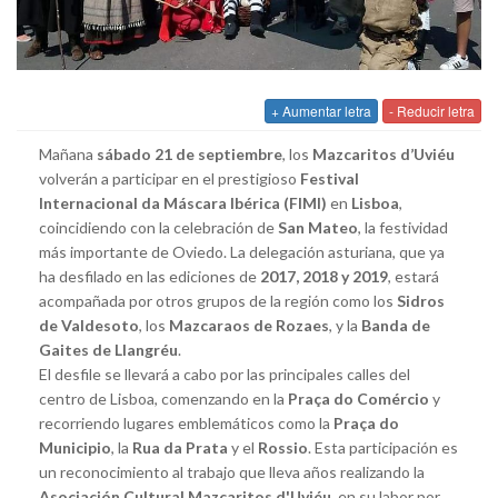
+ Aumentar letra
- Reducir letra
Mañana
sábado 21 de septiembre
, los
Mazcaritos d’Uviéu
volverán a participar en el prestigioso
Festival
Internacional da Máscara Ibérica (FIMI)
en
Lisboa
,
coincidiendo con la celebración de
San Mateo
, la festividad
más importante de Oviedo. La delegación asturiana, que ya
ha desfilado en las ediciones de
2017, 2018 y 2019
, estará
acompañada por otros grupos de la región como los
Sidros
de Valdesoto
, los
Mazcaraos de Rozaes
, y la
Banda de
Gaites de Llangréu
.
El desfile se llevará a cabo por las principales calles del
centro de Lisboa, comenzando en la
Praça do Comércio
y
recorriendo lugares emblemáticos como la
Praça do
Municipio
, la
Rua da Prata
y el
Rossio
. Esta participación es
un reconocimiento al trabajo que lleva años realizando la
Asociación Cultural Mazcaritos d'Uviéu
, en su labor por