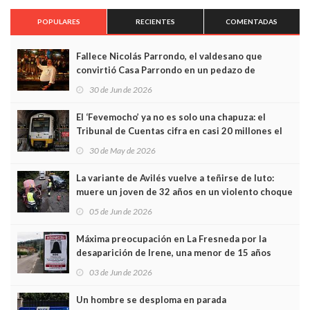
POPULARES
RECIENTES
COMENTADAS
Fallece Nicolás Parrondo, el valdesano que
convirtió Casa Parrondo en un pedazo de
Asturias en Madrid
30 de Jun de 2026
El ‘Fevemocho’ ya no es solo una chapuza: el
Tribunal de Cuentas cifra en casi 20 millones el
sobrecoste de los trenes que no cabían por los
30 de May de 2026
túneles
La variante de Avilés vuelve a teñirse de luto:
muere un joven de 32 años en un violento choque
frontal
05 de Jun de 2026
Máxima preocupación en La Fresneda por la
desaparición de Irene, una menor de 15 años
03 de Jun de 2026
Un hombre se desploma en parada