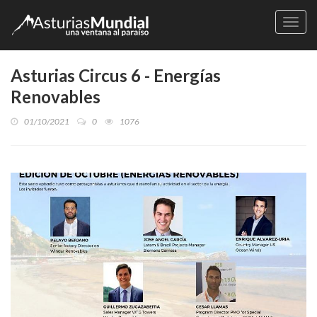
Naveg
Asturias Circus 6 - Energías
Renovables
01/10/2021
0
1076