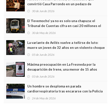
convirtió Casa Parrondo en un pedazo de
Asturias en Madrid
30 de Jun de 2026
El ‘Fevemocho’ ya no es solo una chapuza: el
Tribunal de Cuentas cifra en casi 20 millones el
sobrecoste de los trenes que no cabían por los
30 de May de 2026
túneles
La variante de Avilés vuelve a teñirse de luto:
muere un joven de 32 años en un violento choque
frontal
05 de Jun de 2026
Máxima preocupación en La Fresneda por la
desaparición de Irene, una menor de 15 años
03 de Jun de 2026
Un hombre se desploma en parada
cardiorrespiratoria tras encararse con la Policía
Local en Luanco
24 de May de 2026