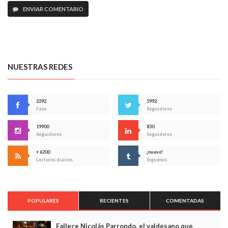
ENVIAR COMENTARIO
NUESTRAS REDES
2292
5992
Fans
Seguidores
19900
830
Seguidores
Seguidores
+ 6200
¡nuevo!
Lectores diarios
Síguenos
POPULARES
RECIENTES
COMENTADAS
Fallece Nicolás Parrondo, el valdesano que