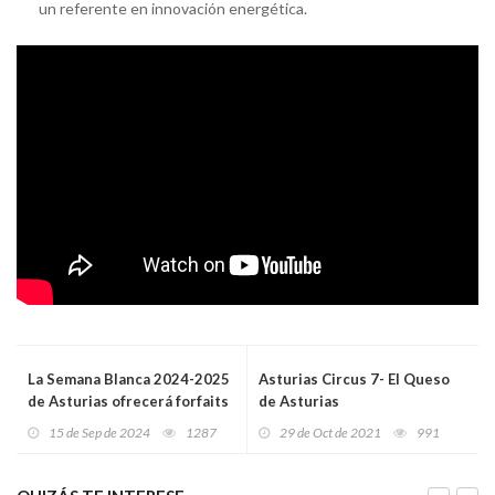
un referente en innovación energética.
La Semana Blanca 2024-2025
Asturias Circus 7- El Queso
de Asturias ofrecerá forfaits
de Asturias
gratuitos a escolares en
15 de Sep de 2024
1287
29 de Oct de 2021
991
Fuentes de Invierno y
Valgrande-Pajares desde el
10 de diciembre