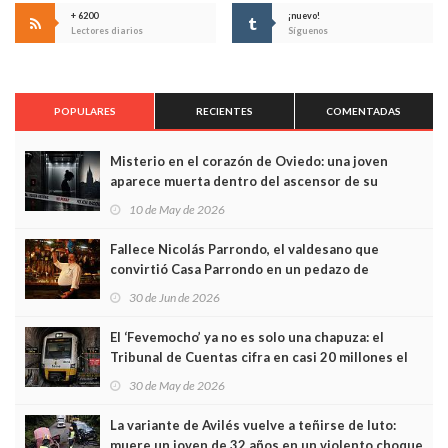
+ 6200
¡nuevo!
Lectores diarios
Síguenos
POPULARES
RECIENTES
COMENTADAS
Misterio en el corazón de Oviedo: una joven
aparece muerta dentro del ascensor de su
edificio y las cámaras captan sus últimos minutos
10 de May de 2026
Fallece Nicolás Parrondo, el valdesano que
convirtió Casa Parrondo en un pedazo de
Asturias en Madrid
30 de Jun de 2026
El ‘Fevemocho’ ya no es solo una chapuza: el
Tribunal de Cuentas cifra en casi 20 millones el
sobrecoste de los trenes que no cabían por los
30 de May de 2026
túneles
La variante de Avilés vuelve a teñirse de luto:
muere un joven de 32 años en un violento choque