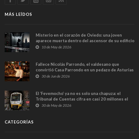
MÁS LEÍDOS
Misterio en el corazón de Oviedo: una joven
aparece muerta dentro del ascensor de su edificio
y las cámaras captan sus últimos minutos
10 de May de 2026
Fallece Nicolás Parrondo, el valdesano que
convirtió Casa Parrondo en un pedazo de Asturias
en Madrid
30 de Jun de 2026
El ‘Fevemocho’ ya no es solo una chapuza: el
Tribunal de Cuentas cifra en casi 20 millones el
sobrecoste de los trenes que no cabían por los
30 de May de 2026
túneles
CATEGORÍAS