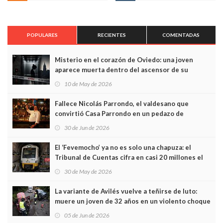
POPULARES
RECIENTES
COMENTADAS
Misterio en el corazón de Oviedo: una joven
aparece muerta dentro del ascensor de su
edificio y las cámaras captan sus últimos minutos
10 de May de 2026
Fallece Nicolás Parrondo, el valdesano que
convirtió Casa Parrondo en un pedazo de
Asturias en Madrid
30 de Jun de 2026
El ‘Fevemocho’ ya no es solo una chapuza: el
Tribunal de Cuentas cifra en casi 20 millones el
sobrecoste de los trenes que no cabían por los
30 de May de 2026
túneles
La variante de Avilés vuelve a teñirse de luto:
muere un joven de 32 años en un violento choque
frontal
05 de Jun de 2026