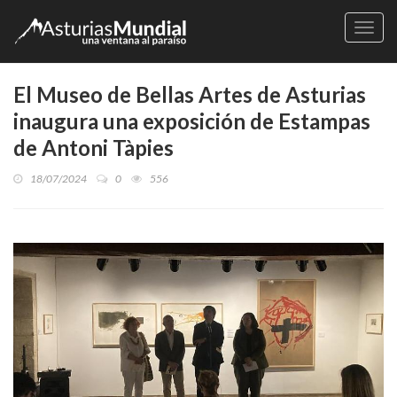
Naveg
El Museo de Bellas Artes de Asturias
inaugura una exposición de Estampas
de Antoni Tàpies
18/07/2024
0
556