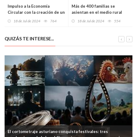
Impulso a la Economía
Más de 400 familias se
Circular con la creación de un
asientan en el medio rural
Comité Asesor
gracias al programa contra la
18 de Jul de 2024
764
18 de Jul de 2024
554
despoblación de COCEDER
QUIZÁS TE INTERESE...
El cortometraje asturiano conquista festivales: tres