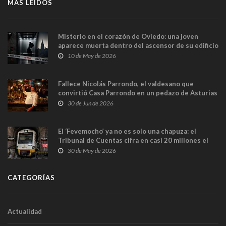
MÁS LEÍDOS
Misterio en el corazón de Oviedo: una joven
aparece muerta dentro del ascensor de su edificio
y las cámaras captan sus últimos minutos
10 de May de 2026
Fallece Nicolás Parrondo, el valdesano que
convirtió Casa Parrondo en un pedazo de Asturias
en Madrid
30 de Jun de 2026
El ‘Fevemocho’ ya no es solo una chapuza: el
Tribunal de Cuentas cifra en casi 20 millones el
sobrecoste de los trenes que no cabían por los
30 de May de 2026
túneles
CATEGORÍAS
Actualidad