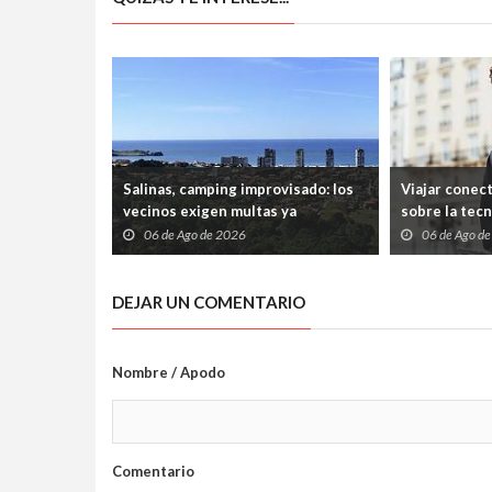
Salinas, camping improvisado: los
Viajar conec
vecinos exigen multas ya
sobre la tec
06 de Ago de 2026
06 de Ago d
DEJAR UN COMENTARIO
Nombre / Apodo
Comentario