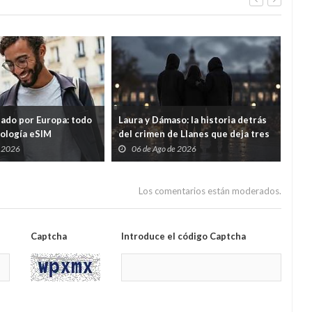
tado por Europa: todo
Laura y Dámaso: la historia detrás
El 
nología eSIM
del crimen de Llanes que deja tres
cad
hijos huérfanos
sid
e 2026
06 de Ago de 2026
0
Guar
por
Los comentarios están moderados.
Captcha
Introduce el código Captcha