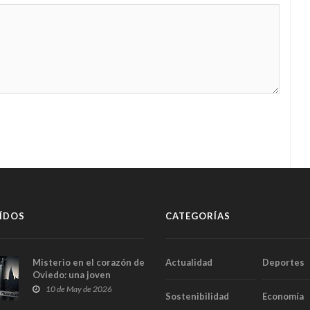
ÍDOS
CATEGORÍAS
Misterio en el corazón de
Actualidad
Deportes
Oviedo: una joven
aparece muerta dentro
10 de May de 2026
Sostenibilidad
Economía
del ascensor de su