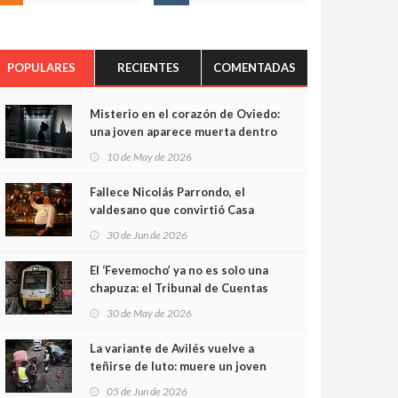
POPULARES
RECIENTES
COMENTADAS
Misterio en el corazón de Oviedo:
una joven aparece muerta dentro
del ascensor de su edificio y las
10 de May de 2026
cámaras captan sus últimos
minutos
Fallece Nicolás Parrondo, el
valdesano que convirtió Casa
Parrondo en un pedazo de
30 de Jun de 2026
Asturias en Madrid
El ‘Fevemocho’ ya no es solo una
chapuza: el Tribunal de Cuentas
cifra en casi 20 millones el
30 de May de 2026
sobrecoste de los trenes que no
cabían por los túneles
La variante de Avilés vuelve a
teñirse de luto: muere un joven
de 32 años en un violento choque
05 de Jun de 2026