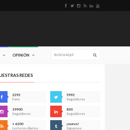
OPINIÓN
UESTRAS REDES
2292
5992
Fans
Seguidores
19900
830
Seguidores
Seguidores
+ 6200
¡nuevo!
Lectores diarios
Síguenos