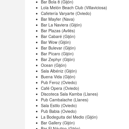
Bar Bola 8 (Gijón)
Lola Melón Beach Club (Villaviciosa)
Cafetería Varyarte (Oviedo)
Bar Mayfer (Nava)
Bar La Naviera (Gijón)
Bar Plazas (Avilés)
Bar Cabaré (Gijón)
Bar Wow (Gijón)
Bar Bulevar (Gijón)
Bar Pícaro (Gijón)
Bar Zephyr (Gijón)
Ocean (Gijón)
Sala Albéniz (Gijón)
Buena Vida (Gijón)
Pub Feroz (Oviedo)
Café Opera (Oviedo)
Discoteca Sala Kamba (Llanes)
Pub Cambalache (Llanes)
Sala Estilo (Oviedo)
Pub Babia (Oviedo)
La Bodeguita del Medio (Gijón)
Bar Gallery (Gijón)
Bar El Náutico (Gijón)