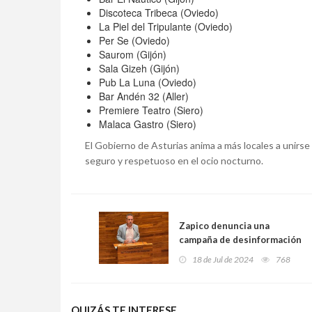
Discoteca Tribeca (Oviedo)
La Piel del Tripulante (Oviedo)
Per Se (Oviedo)
Saurom (Gijón)
Sala Gizeh (Gijón)
Pub La Luna (Oviedo)
Bar Andén 32 (Aller)
Premiere Teatro (Siero)
Malaca Gastro (Siero)
El Gobierno de Asturias anima a más locales a unirs
seguro y respetuoso en el ocio nocturno.
Zapico denuncia una
campaña de desinformación
de la extrema derecha
18 de Jul de 2024
768
sobre la Ley de Vivienda
QUIZÁS TE INTERESE...