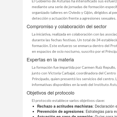
El Gobierno de Asturias ha intensificado sus esfuerzo
mediante una serie de jornadas de formación específic
organizado talleres en Oviedo y Gijón, dirigidos al pe
detección y actuación frente a agresiones sexuales.
Compromiso y colaboración del sector
La iniciativa, realizada en colaboración con las asoc
durante las fechas festivas. Un total de 34 establec
formación. Este esfuerzo se enmarca dentro del Proto
en espacios de ocio nocturno, suscrito por el Princi
Expertas en la materia
La formación fue impartida por Carmen Ruiz Repullo, 
junto con Victoria Carbajal, coordinadora del Centro
Principado, quien presentó los servicios del centro.
informativas disponibles en la web del Instituto Astu
Objetivos del protocolo
El protocolo establece varios objetivos clave:
Rechazo a actitudes machistas
: Declaración 
Prevención de agresiones
: Estrategias para ev
Actuación en caso de agresión
: Guías para 