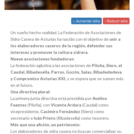
+ Aumentar letra
- Reducir letra
Un sueño hecho realidad. La Federación de Asociaciones de
Sidra Casera de Asturias ha nacido con el objetivo de
unir a
los elaboradores caseros de la región, defender sus
intereses y promover la cultura sidrera
.
Nueve asociaciones fundadoras:
La federación aglutina a las asociaciones de
Piloña, Siero, el
Caudal, Ribadesella, Parres, Gozón, Salas, Ribadededeva
y Compromiso Asturias XXI
, y se espera que se sumen más
en el futuro.
Una directiva plural:
La primera junta directiva está presidida por
Avelino
Fuentes
(Piloña), con
Vicente Ardura
(Caudal) como
vicepresidente,
Casimiro Fernández
(Siero) como
secretario e
Iván Prieto
(Ribadesella) como tesorero.
Más que una afición, un patrimonio:
Los elaboradores de sidra casera no buscan comercializar su