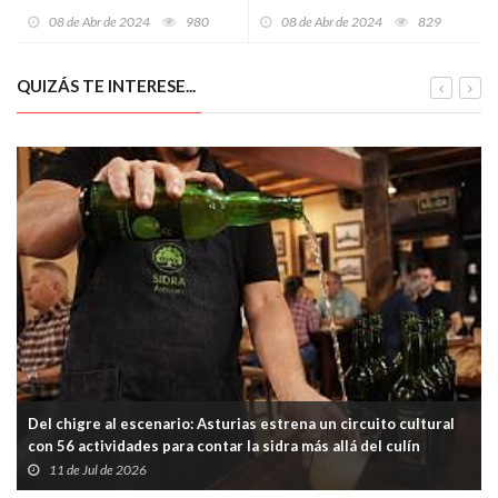
con la quinta edición del
zonas rurales a través de la
08 de Abr de 2024
980
08 de Abr de 2024
829
Merkle Datathon
artesanía y la cultura
QUIZÁS TE INTERESE...
Del chigre al escenario: Asturias estrena un circuito cultural
con 56 actividades para contar la sidra más allá del culín
11 de Jul de 2026