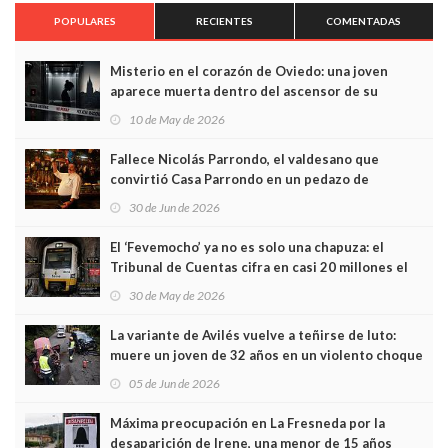
POPULARES
RECIENTES
COMENTADAS
Misterio en el corazón de Oviedo: una joven
aparece muerta dentro del ascensor de su
edificio y las cámaras captan sus últimos minutos
10 de May de 2026
Fallece Nicolás Parrondo, el valdesano que
convirtió Casa Parrondo en un pedazo de
Asturias en Madrid
30 de Jun de 2026
El ‘Fevemocho’ ya no es solo una chapuza: el
Tribunal de Cuentas cifra en casi 20 millones el
sobrecoste de los trenes que no cabían por los
30 de May de 2026
túneles
La variante de Avilés vuelve a teñirse de luto:
muere un joven de 32 años en un violento choque
frontal
05 de Jun de 2026
Máxima preocupación en La Fresneda por la
desaparición de Irene, una menor de 15 años