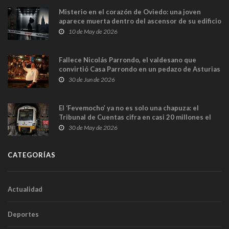
Misterio en el corazón de Oviedo: una joven
aparece muerta dentro del ascensor de su edificio
y las cámaras captan sus últimos minutos
10 de May de 2026
Fallece Nicolás Parrondo, el valdesano que
convirtió Casa Parrondo en un pedazo de Asturias
en Madrid
30 de Jun de 2026
El ‘Fevemocho’ ya no es solo una chapuza: el
Tribunal de Cuentas cifra en casi 20 millones el
sobrecoste de los trenes que no cabían por los
30 de May de 2026
túneles
CATEGORÍAS
Actualidad
Deportes