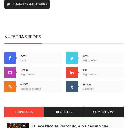
ENVIAR COMENTARIO
NUESTRAS REDES
2292
5992
Fans
Seguidores
19900
830
Seguidores
Seguidores
+ 6200
¡nuevo!
Lectores diarios
Síguenos
POPULARES
RECIENTES
COMENTADAS
Fallece Nicolás Parrondo, el valdesano que