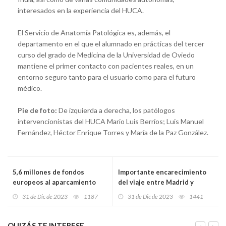
interesados en la experiencia del HUCA.
El Servicio de Anatomía Patológica es, además, el
departamento en el que el alumnado en prácticas del tercer
curso del grado de Medicina de la Universidad de Oviedo
mantiene el primer contacto con pacientes reales, en un
entorno seguro tanto para el usuario como para el futuro
médico.
Pie de foto:
De izquierda a derecha, los patólogos
intervencionistas del HUCA Mario Luis Berríos; Luis Manuel
Fernández, Héctor Enrique Torres y María de la Paz González.
5,6 millones de fondos
Importante encarecimiento
europeos al aparcamiento
del viaje entre Madrid y
disuasorio de la avenida de
Asturias por la subida de los
31 de Dic de 2023
1187
31 de Dic de 2023
1441
Portugal en Gijón
peajes
QUIZÁS TE INTERESE...