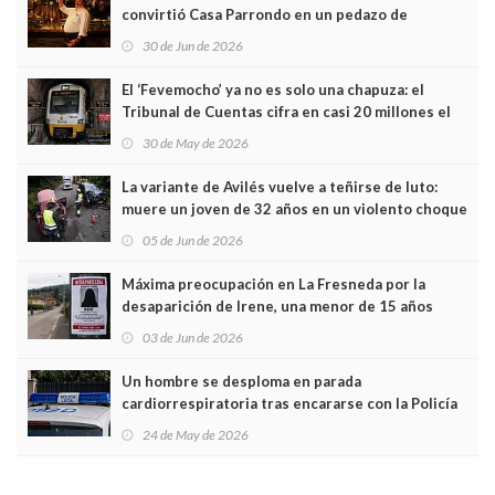
convirtió Casa Parrondo en un pedazo de
Asturias en Madrid
30 de Jun de 2026
El ‘Fevemocho’ ya no es solo una chapuza: el
Tribunal de Cuentas cifra en casi 20 millones el
sobrecoste de los trenes que no cabían por los
30 de May de 2026
túneles
La variante de Avilés vuelve a teñirse de luto:
muere un joven de 32 años en un violento choque
frontal
05 de Jun de 2026
Máxima preocupación en La Fresneda por la
desaparición de Irene, una menor de 15 años
03 de Jun de 2026
Un hombre se desploma en parada
cardiorrespiratoria tras encararse con la Policía
Local en Luanco
24 de May de 2026