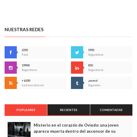
NUESTRAS REDES
2292
5992
Fans
Seguidores
19900
830
Seguidores
Seguidores
+ 6200
¡nuevo!
Lectores diarios
Síguenos
POPULARES
RECIENTES
COMENTADAS
Misterio en el corazón de Oviedo: una joven
aparece muerta dentro del ascensor de su