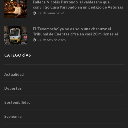
Fallece Nicolás Parrondo, el valdesano que
convirtió Casa Parrondo en un pedazo de Asturias
en Madrid
30 de Jun de 2026
El ‘Fevemocho’ ya no es solo una chapuza: el
Tribunal de Cuentas cifra en casi 20 millones el
sobrecoste de los trenes que no cabían por los
30 de May de 2026
túneles
CATEGORÍAS
Actualidad
Deportes
Sostenibilidad
Economía