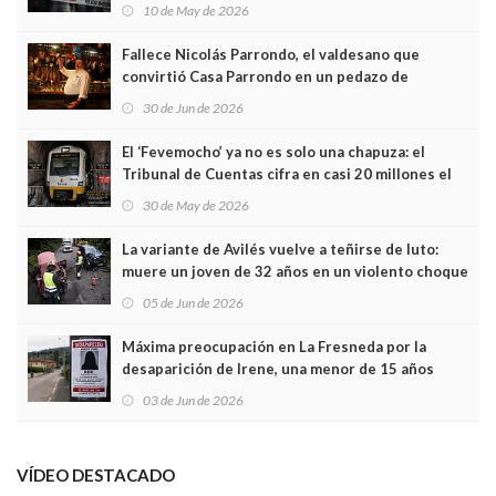
edificio y las cámaras captan sus últimos minutos
10 de May de 2026
Fallece Nicolás Parrondo, el valdesano que
convirtió Casa Parrondo en un pedazo de
Asturias en Madrid
30 de Jun de 2026
El ‘Fevemocho’ ya no es solo una chapuza: el
Tribunal de Cuentas cifra en casi 20 millones el
sobrecoste de los trenes que no cabían por los
30 de May de 2026
túneles
La variante de Avilés vuelve a teñirse de luto:
muere un joven de 32 años en un violento choque
frontal
05 de Jun de 2026
Máxima preocupación en La Fresneda por la
desaparición de Irene, una menor de 15 años
03 de Jun de 2026
VÍDEO DESTACADO