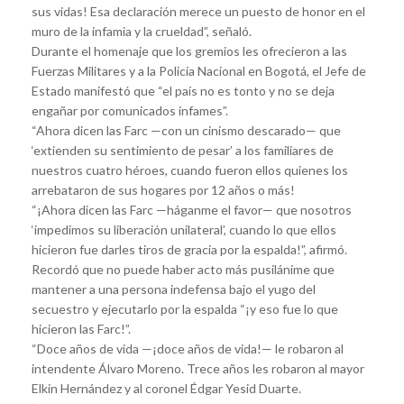
sus vidas! Esa declaración merece un puesto de honor en el
muro de la infamia y la crueldad”, señaló.
Durante el homenaje que los gremios les ofrecieron a las
Fuerzas Militares y a la Policía Nacional en Bogotá, el Jefe de
Estado manifestó que “el país no es tonto y no se deja
engañar por comunicados infames”.
“Ahora dicen las Farc —con un cinismo descarado— que
‘extienden su sentimiento de pesar’ a los familiares de
nuestros cuatro héroes, cuando fueron ellos quienes los
arrebataron de sus hogares por 12 años o más!
“¡Ahora dicen las Farc —háganme el favor— que nosotros
‘impedimos su liberación unilateral’, cuando lo que ellos
hicieron fue darles tiros de gracia por la espalda!”, afirmó.
Recordó que no puede haber acto más pusilánime que
mantener a una persona indefensa bajo el yugo del
secuestro y ejecutarlo por la espalda “¡y eso fue lo que
hicieron las Farc!”.
“Doce años de vida —¡doce años de vida!— le robaron al
intendente Álvaro Moreno. Trece años les robaron al mayor
Elkin Hernández y al coronel Édgar Yesid Duarte.