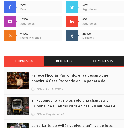
2292
5992
Fans
Seguidores
19900
830
Seguidores
Seguidores
+ 6200
¡nuevo!
Lectores diarios
Síguenos
POPULARES
RECIENTES
COMENTADAS
Fallece Nicolás Parrondo, el valdesano que
convirtió Casa Parrondo en un pedazo de
Asturias en Madrid
30 de Jun de 2026
El ‘Fevemocho’ ya no es solo una chapuza: el
Tribunal de Cuentas cifra en casi 20 millones el
sobrecoste de los trenes que no cabían por los
30 de May de 2026
túneles
La variante de Avilés vuelve a teñirse de luto: