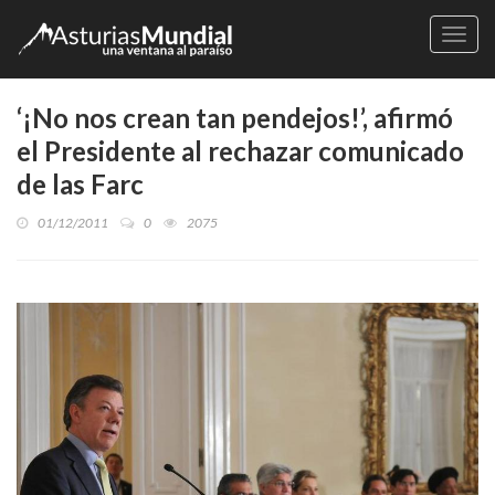
Naveg
‘¡No nos crean tan pendejos!’, afirmó
el Presidente al rechazar comunicado
de las Farc
01/12/2011
0
2075