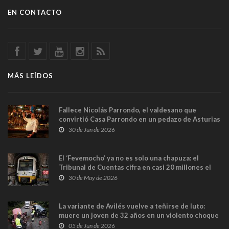
EN CONTACTO
MÁS LEÍDOS
Fallece Nicolás Parrondo, el valdesano que
convirtió Casa Parrondo en un pedazo de Asturias
en Madrid
30 de Jun de 2026
El ‘Fevemocho’ ya no es solo una chapuza: el
Tribunal de Cuentas cifra en casi 20 millones el
sobrecoste de los trenes que no cabían por los
30 de May de 2026
túneles
La variante de Avilés vuelve a teñirse de luto:
muere un joven de 32 años en un violento choque
frontal
05 de Jun de 2026