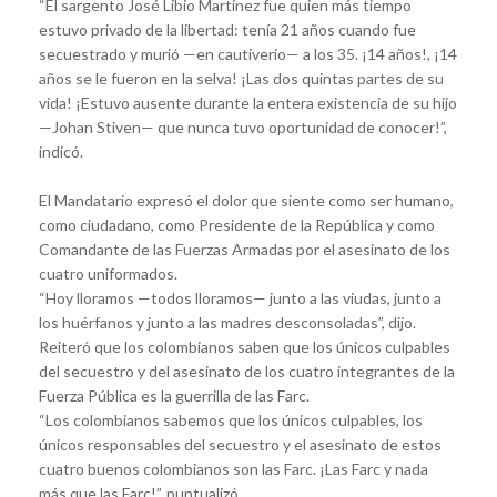
“El sargento José Libio Martínez fue quien más tiempo
estuvo privado de la libertad: tenía 21 años cuando fue
secuestrado y murió —en cautiverio— a los 35. ¡14 años!, ¡14
años se le fueron en la selva! ¡Las dos quintas partes de su
vida! ¡Estuvo ausente durante la entera existencia de su hijo
—Johan Stiven— que nunca tuvo oportunidad de conocer!”,
indicó.
El Mandatario expresó el dolor que siente como ser humano,
como ciudadano, como Presidente de la República y como
Comandante de las Fuerzas Armadas por el asesinato de los
cuatro uniformados.
“Hoy lloramos —todos lloramos— junto a las viudas, junto a
los huérfanos y junto a las madres desconsoladas”, dijo.
Reiteró que los colombianos saben que los únicos culpables
del secuestro y del asesinato de los cuatro integrantes de la
Fuerza Pública es la guerrilla de las Farc.
“Los colombianos sabemos que los únicos culpables, los
únicos responsables del secuestro y el asesinato de estos
cuatro buenos colombianos son las Farc. ¡Las Farc y nada
más que las Farc!”, puntualizó.