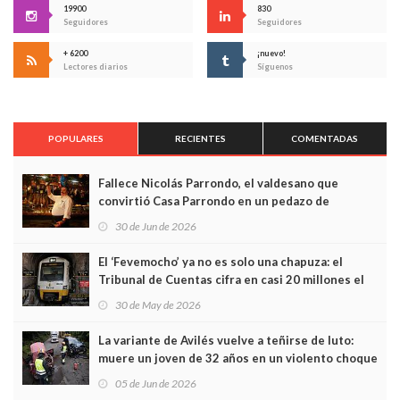
19900
830
Seguidores
Seguidores
+ 6200
¡nuevo!
Lectores diarios
Síguenos
POPULARES
RECIENTES
COMENTADAS
Fallece Nicolás Parrondo, el valdesano que
convirtió Casa Parrondo en un pedazo de
Asturias en Madrid
30 de Jun de 2026
El ‘Fevemocho’ ya no es solo una chapuza: el
Tribunal de Cuentas cifra en casi 20 millones el
sobrecoste de los trenes que no cabían por los
30 de May de 2026
túneles
La variante de Avilés vuelve a teñirse de luto:
muere un joven de 32 años en un violento choque
frontal
05 de Jun de 2026