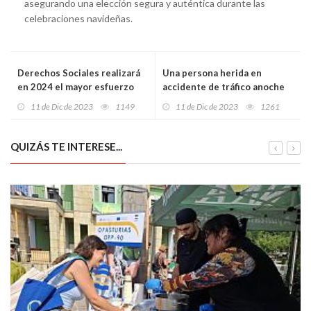
asegurando una elección segura y auténtica durante las
celebraciones navideñas.
Derechos Sociales realizará
Una persona herida en
en 2024 el mayor esfuerzo
accidente de tráfico anoche
presupuestario de la historia
en Nava
11 de Dic de 2023
1149
11 de Dic de 2023
1261
para atender a las personas
con discapacidad: 46,4
millones
QUIZÁS TE INTERESE...