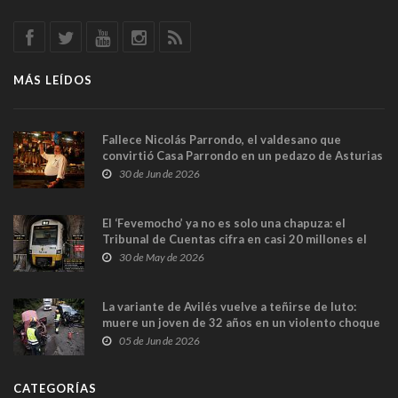
MÁS LEÍDOS
Fallece Nicolás Parrondo, el valdesano que
convirtió Casa Parrondo en un pedazo de Asturias
en Madrid
30 de Jun de 2026
El ‘Fevemocho’ ya no es solo una chapuza: el
Tribunal de Cuentas cifra en casi 20 millones el
sobrecoste de los trenes que no cabían por los
30 de May de 2026
túneles
La variante de Avilés vuelve a teñirse de luto:
muere un joven de 32 años en un violento choque
frontal
05 de Jun de 2026
CATEGORÍAS