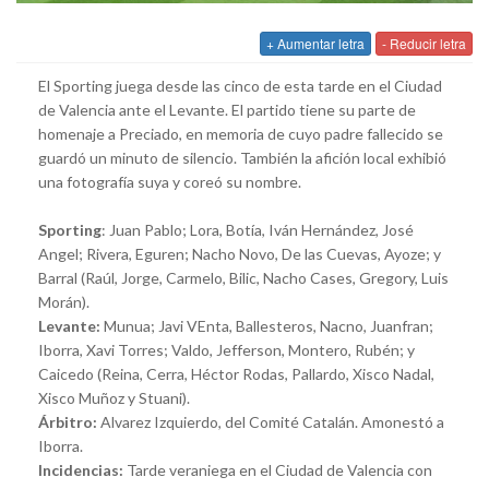
+ Aumentar letra
- Reducir letra
El Sporting juega desde las cinco de esta tarde en el Ciudad
de Valencia ante el Levante. El partido tiene su parte de
homenaje a Preciado, en memoria de cuyo padre fallecido se
guardó un minuto de silencio. También la afición local exhibió
una fotografía suya y coreó su nombre.
Sporting
: Juan Pablo; Lora, Botía, Iván Hernández, José
Angel; Rivera, Eguren; Nacho Novo, De las Cuevas, Ayoze; y
Barral (Raúl, Jorge, Carmelo, Bilic, Nacho Cases, Gregory, Luis
Morán).
Levante:
Munua; Javi VEnta, Ballesteros, Nacno, Juanfran;
Iborra, Xavi Torres; Valdo, Jefferson, Montero, Rubén; y
Caicedo (Reina, Cerra, Héctor Rodas, Pallardo, Xisco Nadal,
Xisco Muñoz y Stuani).
Árbitro:
Alvarez Izquierdo, del Comité Catalán. Amonestó a
Iborra.
Incidencias:
Tarde veraniega en el Ciudad de Valencia con