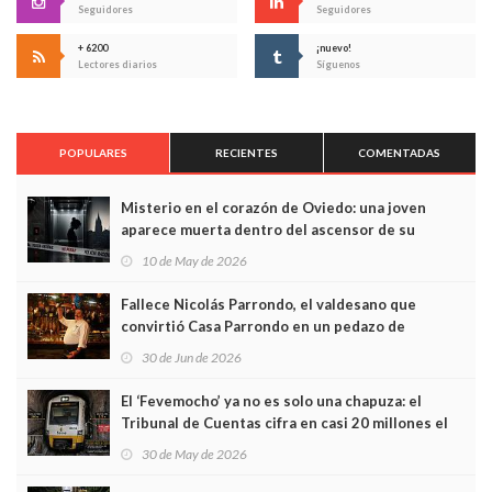
Seguidores
Seguidores
+ 6200
¡nuevo!
Lectores diarios
Síguenos
POPULARES
RECIENTES
COMENTADAS
Misterio en el corazón de Oviedo: una joven
aparece muerta dentro del ascensor de su
edificio y las cámaras captan sus últimos minutos
10 de May de 2026
Fallece Nicolás Parrondo, el valdesano que
convirtió Casa Parrondo en un pedazo de
Asturias en Madrid
30 de Jun de 2026
El ‘Fevemocho’ ya no es solo una chapuza: el
Tribunal de Cuentas cifra en casi 20 millones el
sobrecoste de los trenes que no cabían por los
30 de May de 2026
túneles