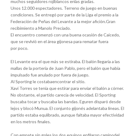
muchos seguidores rojiblancos enlas gradas.
Unos 12.000 espectadores. Terreno de juego en buenas
condiciones. Se entregó por parte de la Liga el premio a la
Federación de Peñas del Levante a la mejor afición.Gran
recibimiento a Manolo Preciado.
El encuentro comenzó con una buena ocasión de Caicedo,
que se revlvió en el área gijonesa para rematar fuera
por poco.
El Levante era el que más se estiraba. El balón llegaría a las
mallas de la portería de Juan Pablo, pero el balón que había
impulsado fue anulado por fuera de juego.
Al Sporting le costabaencontrar el sitio.
Xavi Torres se tenía que estirar para enviar el balón a córner.
No obstante, el partido carecía de velocidad. El Sporting
buscaba tocar y buscaba las bandas. Eguren disparó desde
lejos y blocó Munua. El conjunto gijonés adelantaba líneas. El
partido estaba equlibrado, aunque faltaba mayor efectividad
en los metros finales.
Con empate sin goles los dos equipos enfilaron caminodel