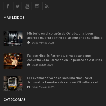
MÁS LEÍDOS
Misterio en el corazón de Oviedo: una joven
aparece muerta dentro del ascensor de su edificio
y las cámaras captan sus últimos minutos
10 de May de 2026
Fallece Nicolás Parrondo, el valdesano que
convirtió Casa Parrondo en un pedazo de Asturias
en Madrid
30 de Jun de 2026
El ‘Fevemocho’ ya no es solo una chapuza: el
Tribunal de Cuentas cifra en casi 20 millones el
sobrecoste de los trenes que no cabían por los
30 de May de 2026
túneles
CATEGORÍAS