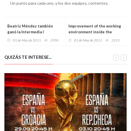
Un punto para cada uno, y los dos equipos, contentos.
Beatriz Méndez también
Improvement of the working
ganó la Intermedia I
environment inside the
reactor building of Unit 1,
01 de May de 2011
2950
01 de May de 2011
2313
Fukushima Daiichi Nuclear
Power Station
QUIZÁS TE INTERESE...