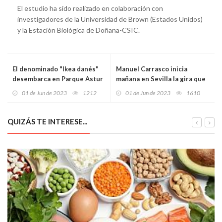
El estudio ha sido realizado en colaboración con
investigadores de la Universidad de Brown (Estados Unidos)
y la Estación Biológica de Doñana-CSIC.
El denominado "Ikea danés"
Manuel Carrasco inicia
desembarca en Parque Astur
mañana en Sevilla la gira que
lo traerá a Avilés el 28 de
01 de Jun de 2023
1212
01 de Jun de 2023
1610
julio
QUIZÁS TE INTERESE...