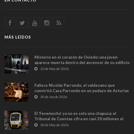
EN CONTACTO
MÁS LEÍDOS
Misterio en el corazón de Oviedo: una joven
aparece muerta dentro del ascensor de su edificio
y las cámaras captan sus últimos minutos
10 de May de 2026
Fallece Nicolás Parrondo, el valdesano que
convirtió Casa Parrondo en un pedazo de Asturias
en Madrid
30 de Jun de 2026
El ‘Fevemocho’ ya no es solo una chapuza: el
Tribunal de Cuentas cifra en casi 20 millones el
sobrecoste de los trenes que no cabían por los
30 de May de 2026
túneles