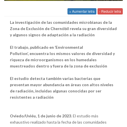
+ Aumentar letra
- Reducir letra
La investigación de las comunidades microbianas de la
Zona de Exclusión de Chernóbil revela su gran diversidad
y algunos signos de adaptación a la radiación
El trabajo, publicado en ‘
Environmental
Pollution’,
encuentra los mismos valores de diversidad y
riqueza de microorganismos en los humedales
muestreados dentro y fuera de la zona de exclusión
El estudio detecta también varias bacterias que
presentan mayor abundancia en áreas con altos niveles
de radiación, incluidas algunas conocidas por ser
resistentes a radiación
Oviedo/Uviéu, 1 de junio de 2023
. El estudio más
exhaustivo realizado hasta la fecha de las comunidades