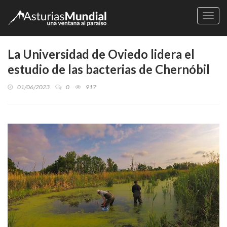
Naveg
La Universidad de Oviedo lidera el
estudio de las bacterias de Chernóbil
01/06/2023
0
917