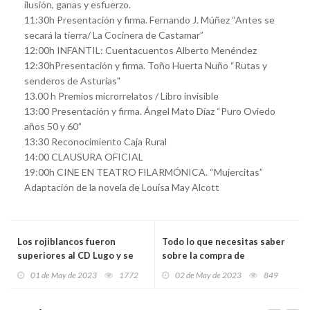
ilusión, ganas y esfuerzo.
11:30h Presentación y firma. Fernando J. Múñez “Antes se
secará la tierra/ La Cocinera de Castamar”
12:00h INFANTIL: Cuentacuentos Alberto Menéndez
12:30hPresentación y firma. Toño Huerta Nuño “Rutas y
senderos de Asturias"
13.00 h Premios microrrelatos / Libro invisible
13:00 Presentación y firma. Ángel Mato Díaz “Puro Oviedo
años 50 y 60”
13:30 Reconocimiento Caja Rural
14:00 CLAUSURA OFICIAL
19:00h CINE EN TEATRO FILARMÓNICA. “Mujercitas”
Adaptación de la novela de Louisa May Alcott
Los rojiblancos fueron
Todo lo que necesitas saber
superiores al CD Lugo y se
sobre la compra de
llevaron los puntos
seguidores de Tiktok
01 de May de 2023
1772
02 de May de 2023
849