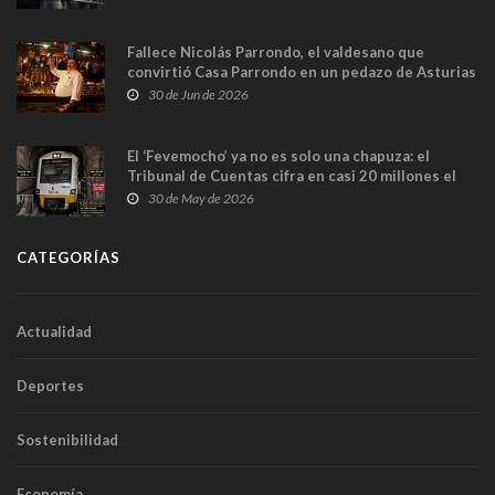
Fallece Nicolás Parrondo, el valdesano que
convirtió Casa Parrondo en un pedazo de Asturias
en Madrid
30 de Jun de 2026
El ‘Fevemocho’ ya no es solo una chapuza: el
Tribunal de Cuentas cifra en casi 20 millones el
sobrecoste de los trenes que no cabían por los
30 de May de 2026
túneles
CATEGORÍAS
Actualidad
Deportes
Sostenibilidad
Economía