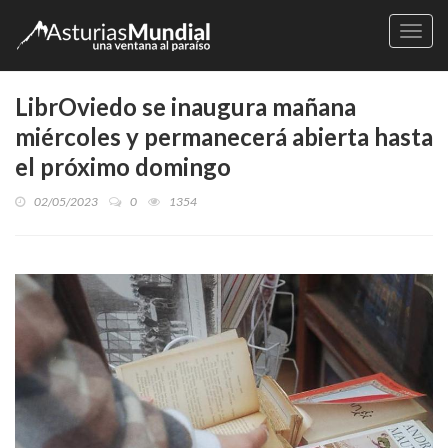
Naveg
LibrOviedo se inaugura mañana
miércoles y permanecerá abierta hasta
el próximo domingo
02/05/2023
0
1354