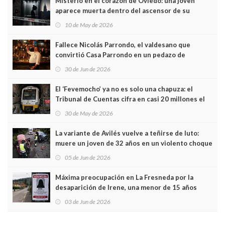
Misterio en el corazón de Oviedo: una joven
aparece muerta dentro del ascensor de su
edificio y las cámaras captan sus últimos minutos
10 de May de 2026
Fallece Nicolás Parrondo, el valdesano que
convirtió Casa Parrondo en un pedazo de
Asturias en Madrid
30 de Jun de 2026
El ‘Fevemocho’ ya no es solo una chapuza: el
Tribunal de Cuentas cifra en casi 20 millones el
sobrecoste de los trenes que no cabían por los
30 de May de 2026
túneles
La variante de Avilés vuelve a teñirse de luto:
muere un joven de 32 años en un violento choque
frontal
05 de Jun de 2026
Máxima preocupación en La Fresneda por la
desaparición de Irene, una menor de 15 años
03 de Jun de 2026