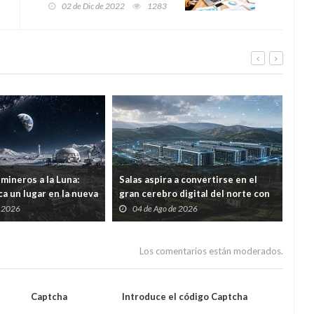
ayudas para la creación y
02 de Dic de 2022
1283
consolidación de negocios
de autónomos y
microempresas
mineros a la Luna:
Salas aspira a convertirse en el
Por 
a un lugar en la nueva
gran cerebro digital del norte con
ree
ial
una inversión de 1.226 millones
con
e 2026
04 de Ago de 2026
2
mod
Los comentarios están moderados.
Captcha
Introduce el código Captcha