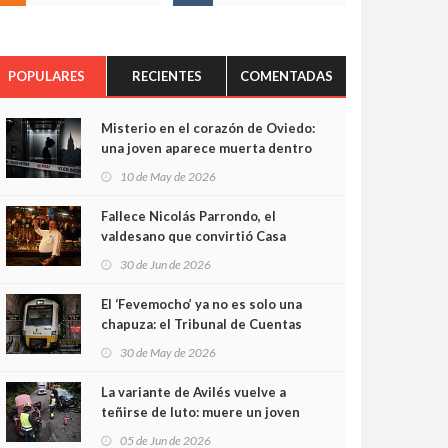
POPULARES
RECIENTES
COMENTADAS
Misterio en el corazón de Oviedo:
una joven aparece muerta dentro
del ascensor de su edificio y las
10 de May de 2026
cámaras captan sus últimos
minutos
Fallece Nicolás Parrondo, el
valdesano que convirtió Casa
Parrondo en un pedazo de
30 de Jun de 2026
Asturias en Madrid
El ‘Fevemocho’ ya no es solo una
chapuza: el Tribunal de Cuentas
cifra en casi 20 millones el
30 de May de 2026
sobrecoste de los trenes que no
cabían por los túneles
La variante de Avilés vuelve a
teñirse de luto: muere un joven
de 32 años en un violento choque
05 de Jun de 2026