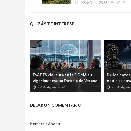
música contemporánea en
02 de Dic de 2022
1040
asturiano
QUIZÁS TE INTERESE...
EVADES clausura en la FIDMA su
De los pozos 
vigesimonovena Escuela de Verano
Asturias busc
con una mesa redonda abierta
carrera espac
06 de Ago de 2026
05 de Ago d
sobre pensamiento crítico y
tecnología
DEJAR UN COMENTARIO
Nombre / Apodo