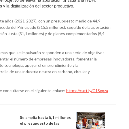
el objetivo de elevar la aportación privada a la I+D+i,
 la digitalización del sector productivo.
iete años (2021-2027), con un presupuesto medio de 44,9
cede del Principado (215,5 millones), seguido de la aportación
ición Justa (31,1 millones) y de planes complementarios (5,4
amas que se impulsarán responden a una serie de objetivos
mentar el número de empresas innovadoras, fomentar la
 de tecnología, apoyar el emprendimiento y la
rrollo de una industria neutra en carbono, circular y
e consultarse en el siguiente enlace:
https://cutt.ly/C1Sxpza
Se amplía hasta 5,1 millones
el presupuesto de las