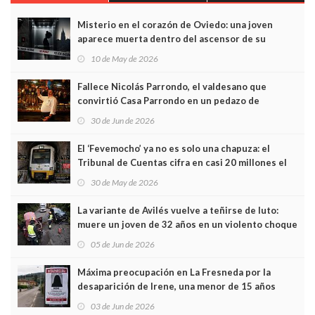
Misterio en el corazón de Oviedo: una joven
aparece muerta dentro del ascensor de su
edificio y las cámaras captan sus últimos minutos
10 de May de 2026
Fallece Nicolás Parrondo, el valdesano que
convirtió Casa Parrondo en un pedazo de
Asturias en Madrid
30 de Jun de 2026
El ‘Fevemocho’ ya no es solo una chapuza: el
Tribunal de Cuentas cifra en casi 20 millones el
sobrecoste de los trenes que no cabían por los
30 de May de 2026
túneles
La variante de Avilés vuelve a teñirse de luto:
muere un joven de 32 años en un violento choque
frontal
05 de Jun de 2026
Máxima preocupación en La Fresneda por la
desaparición de Irene, una menor de 15 años
03 de Jun de 2026