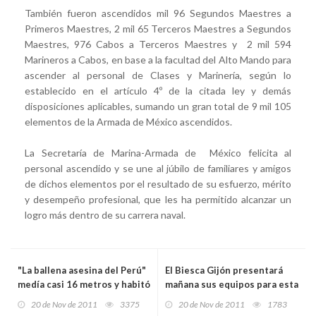
También fueron ascendidos mil 96 Segundos Maestres a
Primeros Maestres, 2 mil 65 Terceros Maestres a Segundos
Maestres, 976 Cabos a Terceros Maestres y 2 mil 594
Marineros a Cabos, en base a la facultad del Alto Mando para
ascender al personal de Clases y Marinería, según lo
establecido en el artículo 4º de la citada ley y demás
disposiciones aplicables, sumando un gran total de 9 mil 105
elementos de la Armada de México ascendidos.
La Secretaría de Marina-Armada de México felicita al
personal ascendido y se une al júbilo de familiares y amigos
de dichos elementos por el resultado de su esfuerzo, mérito
y desempeño profesional, que les ha permitido alcanzar un
logro más dentro de su carrera naval.
"La ballena asesina del Perú"
El Biesca Gijón presentará
medía casi 16 metros y habitó
mañana sus equipos para esta
frente a las costas del país
campaña
20 de Nov de 2011
3375
20 de Nov de 2011
1783
hace 12 millones de años