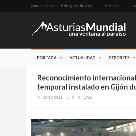
Asturias,
Viernes, 07 de Agosto de 2026
Contacto
Av
PORTADA
ACTUALIDAD
DEPORTES
Reconocimiento internacional 
temporal instalado en Gijón d
23/10/2021
0
1724