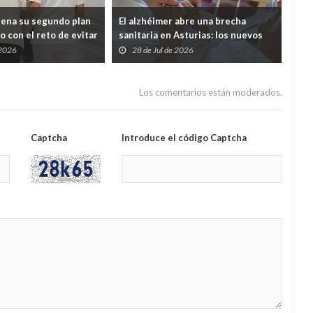
rena su segundo plan
El alzhéimer abre una brecha
Cab
o con el reto de evitar
sanitaria en Asturias: los nuevos
mil
entes queden
fármacos llegarán, pero solo podrá
men
 2026
28 de Jul de 2026
2
tre Salud y Servicios
pagarlos quien tenga hasta 30.000
euros al año
Los comentarios están moderados.
Captcha
Introduce el código Captcha