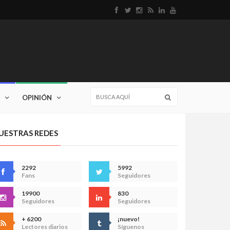
OPINIÓN
UESTRAS REDES
2292
5992
Fans
Seguidores
19900
830
Seguidores
Seguidores
+ 6200
¡nuevo!
Lectores diarios
Síguenos