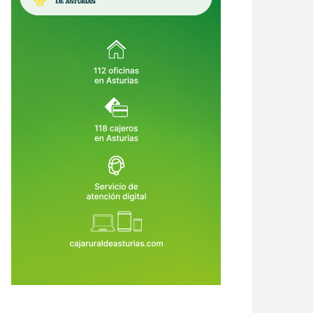
ueñes vuelve a empezar: 147
El Sespa asumirá la atención
lones, 13.500 metros más y al
sanitaria de los menores
os 26 meses de obras
internados en Sograndio ante el
8 de Jul de 2026
22 de Jun de 2026
aumento de casos complejos