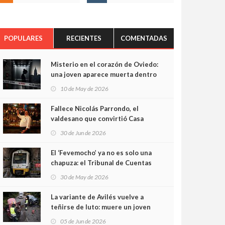
POPULARES
RECIENTES
COMENTADAS
Misterio en el corazón de Oviedo:
una joven aparece muerta dentro
del ascensor de su edificio y las
10 de May de 2026
cámaras captan sus últimos
minutos
Fallece Nicolás Parrondo, el
valdesano que convirtió Casa
Parrondo en un pedazo de
30 de Jun de 2026
Asturias en Madrid
El ‘Fevemocho’ ya no es solo una
chapuza: el Tribunal de Cuentas
cifra en casi 20 millones el
30 de May de 2026
sobrecoste de los trenes que no
cabían por los túneles
La variante de Avilés vuelve a
teñirse de luto: muere un joven
de 32 años en un violento choque
05 de Jun de 2026