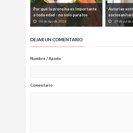
Por qué la proteína es importante
Asturias est
a toda edad - no solo para los
sociosanitari
deportistas
que los paci
06 de Ago de 2026
29 de Jul de
atrapados en
Sociales
DEJAR UN COMENTARIO
Nombre / Apodo
Comentario