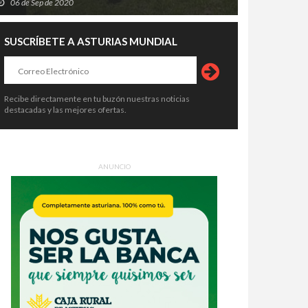
06 de Sep de 2020
SUSCRÍBETE A ASTURIAS MUNDIAL
Recibe directamente en tu buzón nuestras noticias
destacadas y las mejores ofertas.
ANUNCIO
ezuela tiembla sobre una
Venezuela entra en su tercer día