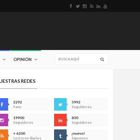
OPINIÓN
UESTRAS REDES
2292
5992
Fans
Seguidores
19900
830
Seguidores
Seguidores
+ 6200
¡nuevo!
Lectores diarios
Síguenos