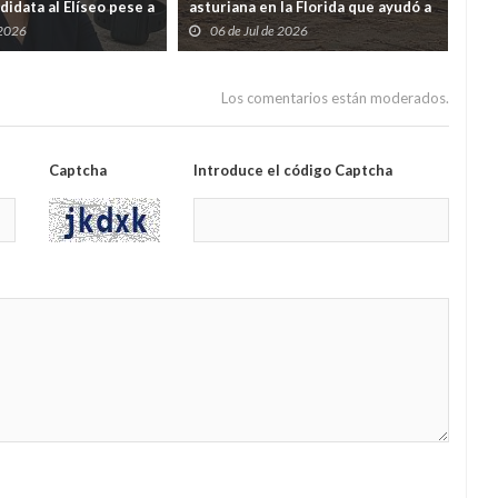
didata al Elíseo pese a
asturiana en la Florida que ayudó a
eco
or malversación
nacer a Estados Unidos
ter
 2026
06 de Jul de 2026
2
9% 
Los comentarios están moderados.
Captcha
Introduce el código Captcha