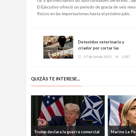
UE y aprovechamos las oportunidades del Brexit", dij
El Ejecutivo ofreció un periodo de gracia de seis mes
físicos en las importaciones hasta el próximo julio.
Detenidos veterinario y
criador por cortar las
cuerdas vocales a 10 perros
07 de Feb de 2021
1287
QUIZÁS TE INTERESE...
Trump declara la guerra comercial
Marine Le Pen