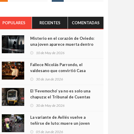
POPULARES
RECIENTES
COMENTADAS
Misterio en el corazón de Oviedo:
una joven aparece muerta dentro
del ascensor de su edificio y las
10 de May de 2026
cámaras captan sus últimos
minutos
Fallece Nicolás Parrondo, el
valdesano que convirtió Casa
Parrondo en un pedazo de
30 de Jun de 2026
Asturias en Madrid
El ‘Fevemocho’ ya no es solo una
chapuza: el Tribunal de Cuentas
cifra en casi 20 millones el
30 de May de 2026
sobrecoste de los trenes que no
cabían por los túneles
La variante de Avilés vuelve a
teñirse de luto: muere un joven
de 32 años en un violento choque
05 de Jun de 2026