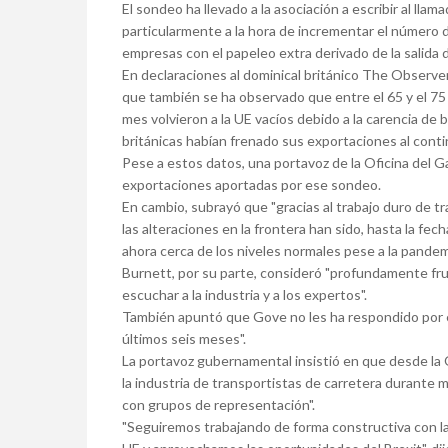
El sondeo ha llevado a la asociación a escribir al lla
particularmente a la hora de incrementar el número 
empresas con el papeleo extra derivado de la salida 
En declaraciones al dominical británico The Observer
que también se ha observado que entre el 65 y el 75
mes volvieron a la UE vacíos debido a la carencia de
británicas habían frenado sus exportaciones al cont
Pese a estos datos, una portavoz de la Oficina del Ga
exportaciones aportadas por ese sondeo.
En cambio, subrayó que "gracias al trabajo duro de t
las alteraciones en la frontera han sido, hasta la fe
ahora cerca de los niveles normales pese a la pandem
Burnett, por su parte, consideró "profundamente fru
escuchar a la industria y a los expertos".
También apuntó que Gove no les ha respondido por e
últimos seis meses".
La portavoz gubernamental insistió en que desde la 
la industria de transportistas de carretera durante
con grupos de representación".
"Seguiremos trabajando de forma constructiva con l