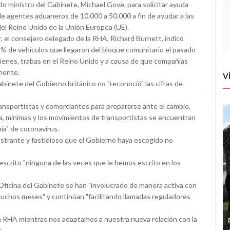
mado ministro del Gabinete, Michael Gove, para solicitar ayuda
de agentes aduaneros de 10.000 a 50.000 a fin de ayudar a las
del Reino Unido de la Unión Europea (UE).
, el consejero delegado de la RHA, Richard Burnett, indicó
 % de vehículos que llegaron del bloque comunitario el pasado
 bienes, trabas en el Reino Unido y a causa de que compañías
inente.
V
binete del Gobierno británico no "reconoció" las cifras de
ransportistas y comerciantes para prepararse ante el cambio,
cha, mínimas y los movimientos de transportistas se encuentran
ia" de coronavirus.
strante y fastidioso que el Gobierno haya escogido no
scrito "ninguna de las veces que le hemos escrito en los
Oficina del Gabinete se han "involucrado de manera activa con
 muchos meses" y continúan "facilitando llamadas reguladores
a RHA mientras nos adaptamos a nuestra nueva relación con la