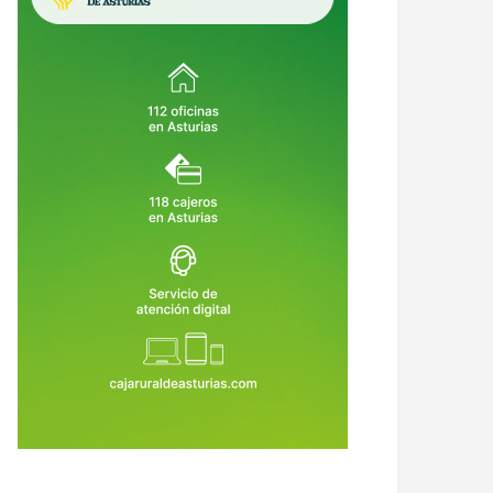
nomía en ruinas: los
de angustia: 920 muertos, más de
remotos pueden costar hasta el
3.360 heridos y una carrera
9 de Jun de 2026
27 de Jun de 2026
de su PIB
desesperada por encontrar
supervivientes