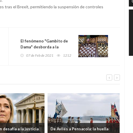
o.
es tras el Brexit, permitiendo la suspensión de controles
El fenómeno "Gambito de
Dama" desborda a la
empresa que hizo los
07 de Feb de 2021
1212
tableros
 desafía a la justicia
De Avilés a Pensacola: la huella
Ven