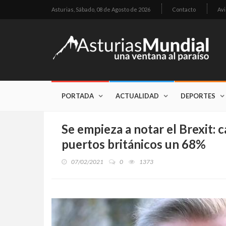
Asturias,
Sábado, 08 de Agosto de 2026
Contacto
Avi
PORTADA
ACTUALIDAD
DEPORTES
Se empieza a notar el Brexit: 
puertos británicos un 68%
07/02/2021
0
1373