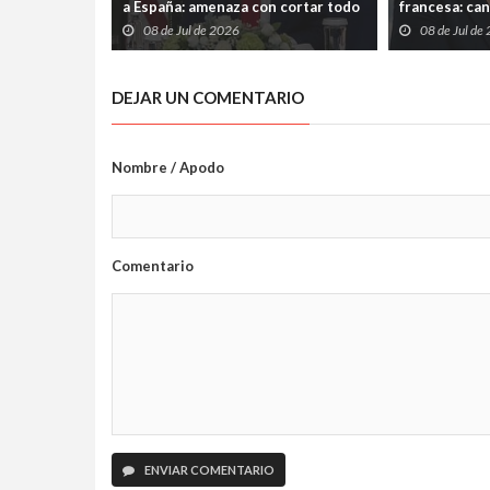
a España: amenaza con cortar todo
francesa: can
vínculo y convierte a Madrid en el
su condena p
08 de Jul de 2026
08 de Jul de
gran señalado de la OTAN
DEJAR UN COMENTARIO
Nombre / Apodo
Comentario
ENVIAR COMENTARIO