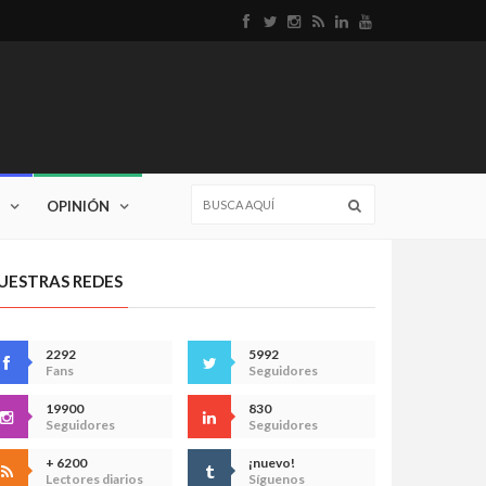
OPINIÓN
UESTRAS REDES
2292
5992
Fans
Seguidores
19900
830
Seguidores
Seguidores
+ 6200
¡nuevo!
Lectores diarios
Síguenos