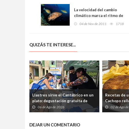
La velocidad del cambio
climático marca el ritmo de
la distribución de las
04 de Nov de 2011
1718
especies
QUIZÁS TE INTERESE...
Llastres sirve el Cantábrico en un
Recetas de u
plato: degustación gratuita de
Cachopo relle
merluza a la sidra en el Mercáu
Cabrales (pa
06 de Ago de 2026
02 de Ago d
Marineru
silencio)
DEJAR UN COMENTARIO