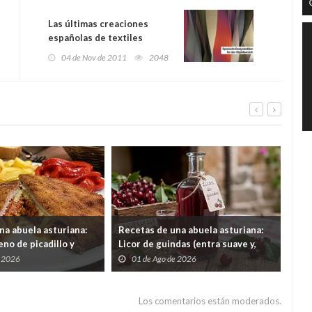
Las últimas creaciones
españolas de textiles
exponen en Dusseldorf
04 de Nov de 2011
2048
na abuela asturiana:
Recetas de una abuela asturiana:
El 
no de picadillo y
Licor de guindas (entra suave y,
un 
ra comer y quedar en
cuando quieres darte cuenta, tas
por
e 2026
01 de Ago de 2026
3
contando secretos familiares de
gas
1962)
Los comentarios están moderados.