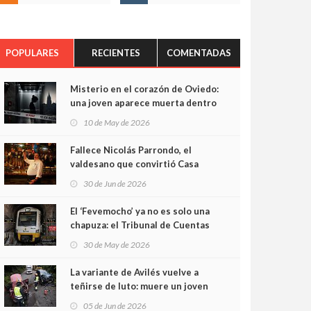
POPULARES
RECIENTES
COMENTADAS
Misterio en el corazón de Oviedo:
una joven aparece muerta dentro
del ascensor de su edificio y las
10 de May de 2026
cámaras captan sus últimos
minutos
Fallece Nicolás Parrondo, el
valdesano que convirtió Casa
Parrondo en un pedazo de
30 de Jun de 2026
Asturias en Madrid
El ‘Fevemocho’ ya no es solo una
chapuza: el Tribunal de Cuentas
cifra en casi 20 millones el
30 de May de 2026
sobrecoste de los trenes que no
cabían por los túneles
La variante de Avilés vuelve a
teñirse de luto: muere un joven
de 32 años en un violento choque
05 de Jun de 2026