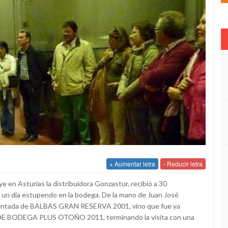
+ Aumentar letra
- Reducir letra
ye en Asturias la distribuidora Gonzastur, recibió a 30
 un día estupendo en la bodega. De la mano de Juan José
comentada de BALBAS GRAN RESERVA 2001, vino que fue ya
 DE BODEGA PLUS OTOÑO 2011, terminando la visita con una