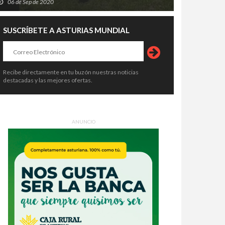
06 de Sep de 2020
SUSCRÍBETE A ASTURIAS MUNDIAL
Recibe directamente en tu buzón nuestras noticias
destacadas y las mejores ofertas.
ANUNCIO
queso más caro del mundo lanza
Recetas de una abuela asturiana:
grito de auxilio: Cabrales teme
Compota de manzana asturiana
 el futuro de su gran símbolo
(dulce, calentína y con más
0 de Jul de 2026
26 de Jul de 2026
tronómico
consuelo que una manta de lana)