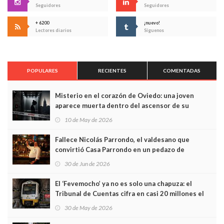
Seguidores
Seguidores
+ 6200
¡nuevo!
Lectores diarios
Síguenos
POPULARES
RECIENTES
COMENTADAS
Misterio en el corazón de Oviedo: una joven
aparece muerta dentro del ascensor de su
edificio y las cámaras captan sus últimos minutos
10 de May de 2026
Fallece Nicolás Parrondo, el valdesano que
convirtió Casa Parrondo en un pedazo de
Asturias en Madrid
30 de Jun de 2026
El ‘Fevemocho’ ya no es solo una chapuza: el
Tribunal de Cuentas cifra en casi 20 millones el
sobrecoste de los trenes que no cabían por los
30 de May de 2026
túneles