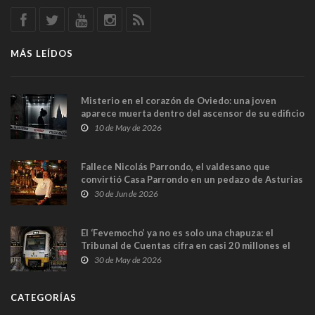
MÁS LEÍDOS
Misterio en el corazón de Oviedo: una joven
aparece muerta dentro del ascensor de su edificio
y las cámaras captan sus últimos minutos
10 de May de 2026
Fallece Nicolás Parrondo, el valdesano que
convirtió Casa Parrondo en un pedazo de Asturias
en Madrid
30 de Jun de 2026
El ‘Fevemocho’ ya no es solo una chapuza: el
Tribunal de Cuentas cifra en casi 20 millones el
sobrecoste de los trenes que no cabían por los
30 de May de 2026
túneles
CATEGORÍAS