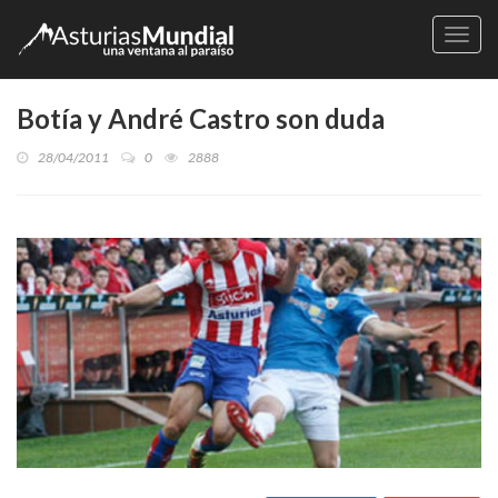
Naveg
Botía y André Castro son duda
28/04/2011
0
2888