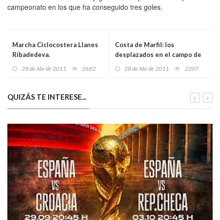
campeonato en los que ha conseguido tres goles.
Marcha Ciclocostera Llanes
Costa de Marfil: los
Ribadedeva.
desplazados en el campo de
Duékoué temen volver a casa
28 de Abr de 2011
2682
28 de Abr de 2011
2207
QUIZÁS TE INTERESE...