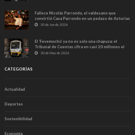
Fallece Nicolás Parrondo, el valdesano que
convirtió Casa Parrondo en un pedazo de Asturias
en Madrid
30 de Jun de 2026
El ‘Fevemocho’ ya no es solo una chapuza: el
Tribunal de Cuentas cifra en casi 20 millones el
sobrecoste de los trenes que no cabían por los
30 de May de 2026
túneles
CATEGORÍAS
Actualidad
Deportes
Sostenibilidad
Economía