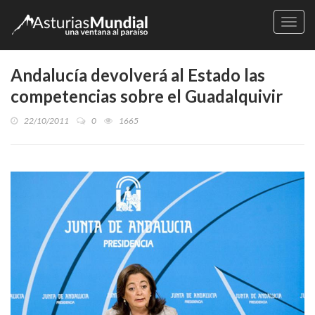
Naveg
Andalucía devolverá al Estado las
competencias sobre el Guadalquivir
22/10/2011
0
1665