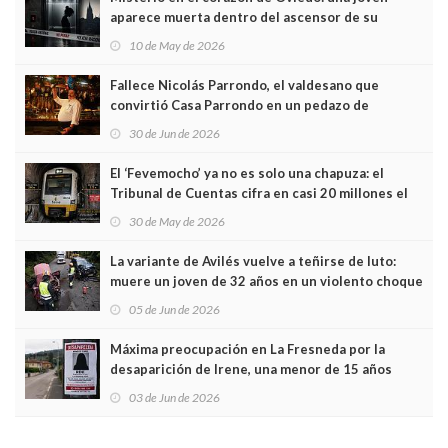
aparece muerta dentro del ascensor de su
edificio y las cámaras captan sus últimos minutos
10 de May de 2026
Fallece Nicolás Parrondo, el valdesano que
convirtió Casa Parrondo en un pedazo de
Asturias en Madrid
30 de Jun de 2026
El ‘Fevemocho’ ya no es solo una chapuza: el
Tribunal de Cuentas cifra en casi 20 millones el
sobrecoste de los trenes que no cabían por los
30 de May de 2026
túneles
La variante de Avilés vuelve a teñirse de luto:
muere un joven de 32 años en un violento choque
frontal
05 de Jun de 2026
Máxima preocupación en La Fresneda por la
desaparición de Irene, una menor de 15 años
03 de Jun de 2026