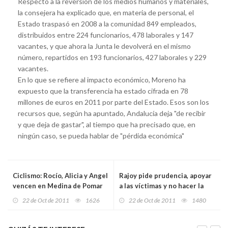
Respecto a la reversión de los medios humanos y materiales,
la consejera ha explicado que, en materia de personal, el
Estado traspasó en 2008 a la comunidad 849 empleados,
distribuidos entre 224 funcionarios, 478 laborales y 147
vacantes, y que ahora la Junta le devolverá en el mismo
número, repartidos en 193 funcionarios, 427 laborales y 229
vacantes.
En lo que se refiere al impacto económico, Moreno ha
expuesto que la transferencia ha estado cifrada en 78
millones de euros en 2011 por parte del Estado. Esos son los
recursos que, según ha apuntado, Andalucía deja "de recibir
y que deja de gastar", al tiempo que ha precisado que, en
ningún caso, se pueda hablar de "pérdida económica"
Ciclismo: Rocío, Alicia y Angel
Rajoy pide prudencia, apoyar
vencen en Medina de Pomar
a las víctimas y no hacer la
campaña a Bildu
22 de Oct de 2011
1626
22 de Oct de 2011
1480