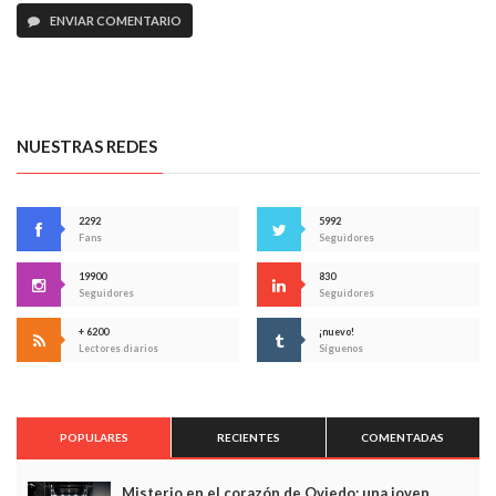
ENVIAR COMENTARIO
NUESTRAS REDES
2292
5992
Fans
Seguidores
19900
830
Seguidores
Seguidores
+ 6200
¡nuevo!
Lectores diarios
Síguenos
POPULARES
RECIENTES
COMENTADAS
Misterio en el corazón de Oviedo: una joven