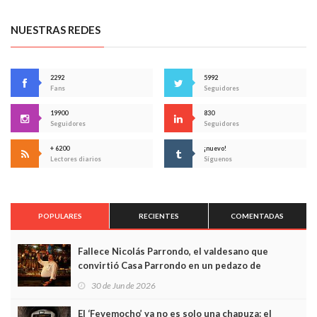
NUESTRAS REDES
2292
5992
Fans
Seguidores
19900
830
Seguidores
Seguidores
+ 6200
¡nuevo!
Lectores diarios
Síguenos
POPULARES
RECIENTES
COMENTADAS
Fallece Nicolás Parrondo, el valdesano que
convirtió Casa Parrondo en un pedazo de
Asturias en Madrid
30 de Jun de 2026
El ‘Fevemocho’ ya no es solo una chapuza: el