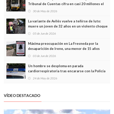
Tribunal de Cuentas cifra en casi 20 millones el
sobrecoste de los trenes que no cabían por los
30 de May de 2026
túneles
La variante de Avilés vuelve a teñirse de luto:
muere un joven de 32 años en un violento choque
frontal
05 de Jun de 2026
Máxima preocupación en La Fresneda por la
desaparición de Irene, una menor de 15 años
03 de Jun de 2026
Un hombre se desploma en parada
cardiorrespiratoria tras encararse con la Policía
Local en Luanco
24 de May de 2026
VÍDEO DESTACADO