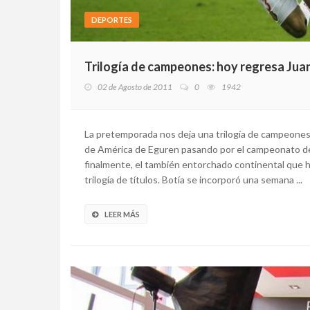
DEPORTES
Trilogía de campeones: hoy regresa Jua
02 de Agosto de 2011
0
1942
La pretemporada nos deja una trilogía de campeones
de América de Eguren pasando por el campeonato de
finalmente, el también entorchado continental que ha
trilogía de títulos. Botía se incorporó una semana ...
LEER MÁS