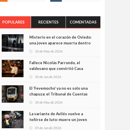
POPULARES
RECIENTES
COMENTADAS
Misterio en el corazón de Oviedo:
una joven aparece muerta dentro
del ascensor de su edificio y las
10 de May de 2026
cámaras captan sus últimos
minutos
Fallece Nicolás Parrondo, el
valdesano que convirtió Casa
Parrondo en un pedazo de
30 de Jun de 2026
Asturias en Madrid
El ‘Fevemocho’ ya no es solo una
chapuza: el Tribunal de Cuentas
cifra en casi 20 millones el
30 de May de 2026
sobrecoste de los trenes que no
cabían por los túneles
La variante de Avilés vuelve a
teñirse de luto: muere un joven
de 32 años en un violento choque
05 de Jun de 2026