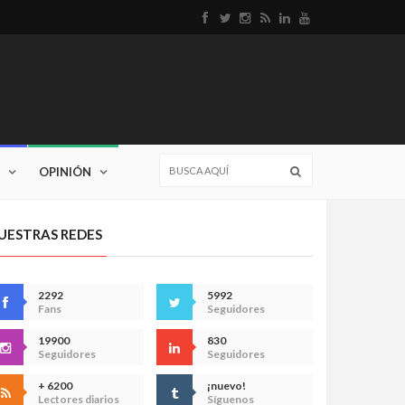
OPINIÓN
UESTRAS REDES
2292
5992
Fans
Seguidores
19900
830
Seguidores
Seguidores
+ 6200
¡nuevo!
Lectores diarios
Síguenos