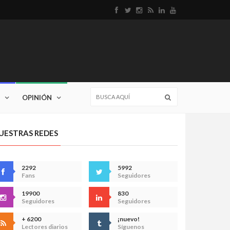
OPINIÓN
UESTRAS REDES
2292
5992
Fans
Seguidores
19900
830
Seguidores
Seguidores
+ 6200
¡nuevo!
Lectores diarios
Síguenos