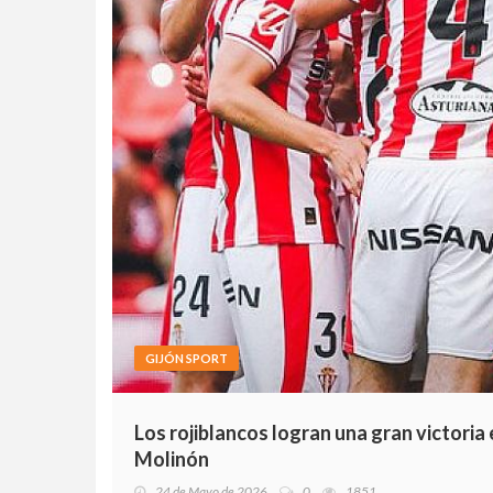
GIJÓN SPORT
Los rojiblancos logran una gran victoria
Molinón
24 de Mayo de 2026
0
1851