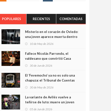
POPULARES
RECIENTES
COMENTADAS
Misterio en el corazón de Oviedo:
una joven aparece muerta dentro
del ascensor de su edificio y las
10 de May de 2026
cámaras captan sus últimos
minutos
Fallece Nicolás Parrondo, el
valdesano que convirtió Casa
Parrondo en un pedazo de
30 de Jun de 2026
Asturias en Madrid
El ‘Fevemocho’ ya no es solo una
chapuza: el Tribunal de Cuentas
cifra en casi 20 millones el
30 de May de 2026
sobrecoste de los trenes que no
cabían por los túneles
La variante de Avilés vuelve a
teñirse de luto: muere un joven
de 32 años en un violento choque
05 de Jun de 2026