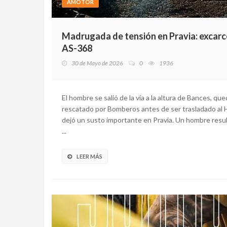
AMOTOR
Madrugada de tensión en Pravia: excarce
AS-368
30 de Mayo de 2026
0
1936
El hombre se salió de la vía a la altura de Bances, qu
rescatado por Bomberos antes de ser trasladado al H
dejó un susto importante en Pravia. Un hombre result
...
LEER MÁS