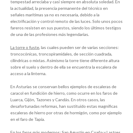
tempestad arreciaba y casi siempre en absoluta soledad. En
la actualidad, la presencia permanente del técnico en
señales marítimas ya no es necesaria, debido a la
electrificación y control remoto de las luces. Solo unos pocos
fareros resisten en sus puestos, siendo los últimos testigos
de una de las profesiones más legendarias.
La torre o fuste
, las cuales pueden ser de varias secciones:
troncocónicas, troncopiramidales, de sección cuadrada,
cilíndricas o mixtas. Asimismo la torre tiene diferente altura
sobre el suelo y dentro de ella se encuentra la escalera de
acceso a la linterna.
En Asturias se conservan bellos ejemplos de escaleras de
caracol en fundición de hierro, como ocurre en los faros de
Luarca, Gijón, Tazones y Candás. En otros casos, las
desafortunadas reformas, han sustituido estas magníficas
escaleras de hierro por otras de hormigón, como por ejemplo
en el faro de Tapia.
En los faros más modernos: San Agustín en Coaña y Lastres,