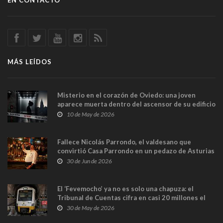
EN CONTACTO
MÁS LEÍDOS
Misterio en el corazón de Oviedo: una joven
aparece muerta dentro del ascensor de su edificio
y las cámaras captan sus últimos minutos
10 de May de 2026
Fallece Nicolás Parrondo, el valdesano que
convirtió Casa Parrondo en un pedazo de Asturias
en Madrid
30 de Jun de 2026
El ‘Fevemocho’ ya no es solo una chapuza: el
Tribunal de Cuentas cifra en casi 20 millones el
sobrecoste de los trenes que no cabían por los
30 de May de 2026
túneles