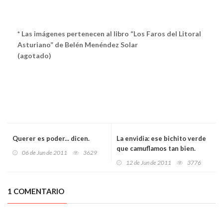
* Las imágenes pertenecen al libro “Los Faros del Litoral
Asturiano” de Belén Menéndez Solar
(agotado)
Querer es poder... dicen.
La envidia: ese bichito verde
que camuflamos tan bien.
06 de Jun de 2011
3629
12 de Jun de 2011
3776
1 COMENTARIO