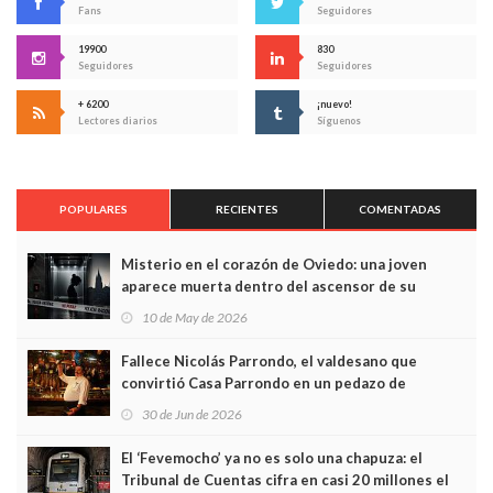
Fans
Seguidores
19900
830
Seguidores
Seguidores
+ 6200
¡nuevo!
Lectores diarios
Síguenos
POPULARES
RECIENTES
COMENTADAS
Misterio en el corazón de Oviedo: una joven
aparece muerta dentro del ascensor de su
edificio y las cámaras captan sus últimos minutos
10 de May de 2026
Fallece Nicolás Parrondo, el valdesano que
convirtió Casa Parrondo en un pedazo de
Asturias en Madrid
30 de Jun de 2026
El ‘Fevemocho’ ya no es solo una chapuza: el
Tribunal de Cuentas cifra en casi 20 millones el