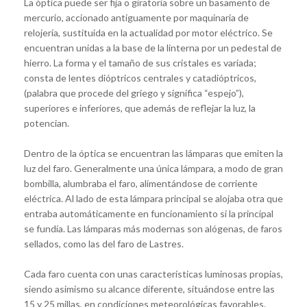
La óptica puede ser fija o giratoria sobre un basamento de
mercurio, accionado antiguamente por maquinaria de
relojería, sustituida en la actualidad por motor eléctrico. Se
encuentran unidas a la base de la linterna por un pedestal de
hierro. La forma y el tamaño de sus cristales es variada;
consta de lentes dióptricos centrales y catadióptricos,
(palabra que procede del griego y significa “espejo”),
superiores e inferiores, que además de reflejar la luz, la
potencian.
Dentro de la óptica se encuentran las lámparas que emiten la
luz del faro. Generalmente una única lámpara, a modo de gran
bombilla, alumbraba el faro, alimentándose de corriente
eléctrica. Al lado de esta lámpara principal se alojaba otra que
entraba automáticamente en funcionamiento si la principal
se fundía. Las lámparas más modernas son alógenas, de faros
sellados, como las del faro de Lastres.
Cada faro cuenta con unas características luminosas propias,
siendo asimismo su alcance diferente, situándose entre las
15 y 25 millas, en condiciones meteorológicas favorables.