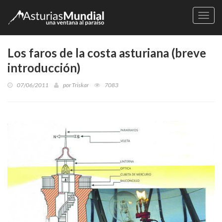
Naveg
Los faros de la costa asturiana (breve
introducción)
07/06/2011
por
Triskar
7083