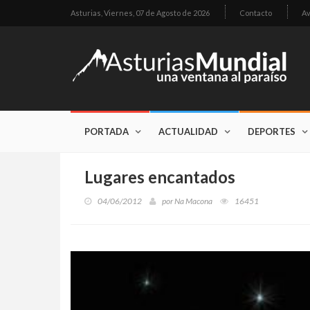
Asturias,
Viernes, 07 de Agosto de 2026
Contacto
Av
PORTADA
ACTUALIDAD
DEPORTES
Lugares encantados
04/06/2012
por
Na Macona
16451