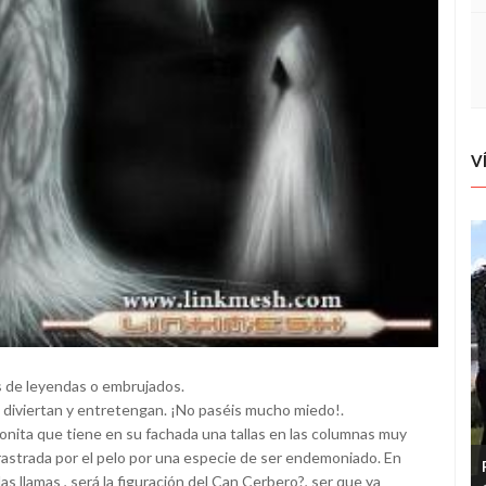
V
os de leyendas o embrujados.
 diviertan y entretengan. ¡No paséis mucho miedo!.
nita que tiene en su fachada una tallas en las columnas muy
rastrada por el pelo por una especie de ser endemoniado. En
as llamas , será la figuración del Can Cerbero?, ser que ya