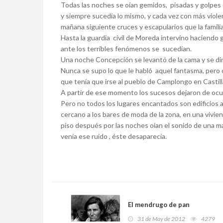
Todas las noches se oían gemidos, pisadas y golpes 
y siempre sucedía lo mismo, y cada vez con más violen
mañana siguiente cruces y escapularios que la familia
Hasta la guardia civil de Moreda intervino haciendo 
ante los terribles fenómenos se sucedían.
Una noche Concepción se levantó de la cama y se dirig
Nunca se supo lo que le habló aquel fantasma, pero c
que tenía que irse al pueblo de Camplongo en Castill
A partir de ese momento los sucesos dejaron de ocurr
Pero no todos los lugares encantados son edificios a
cercano a los bares de moda de la zona, en una vivien
piso después por las noches oían el sonido de una 
venía ese ruido , éste desaparecía.
El mendrugo de pan
31 de May de 2012
4279