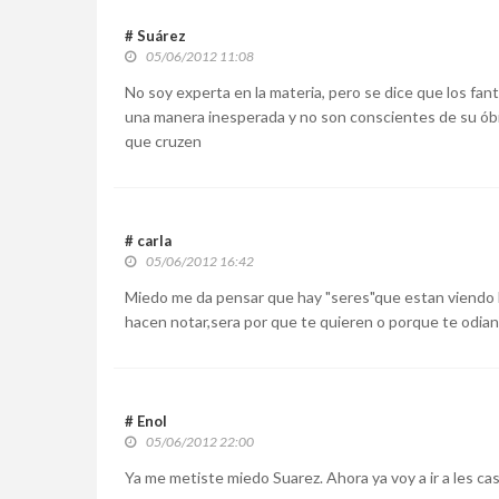
# Suárez
05/06/2012 11:08
No soy experta en la materia, pero se dice que los fa
una manera inesperada y no son conscientes de su óbit
que cruzen
# carla
05/06/2012 16:42
Miedo me da pensar que hay "seres"que estan viendo
hacen notar,sera por que te quieren o porque te odian
# Enol
05/06/2012 22:00
Ya me metiste miedo Suarez. Ahora ya voy a ir a les ca