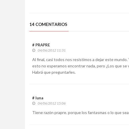
14 COMENTARIOS
# PRAPRE
04/06/2012 11:31
Al final, casi todos nos resistimos a dejar este mundo
esto no esperamos encontrar nada, pero ¿Los que se v
Habrá que preguntarles.
# luna
04/06/2012 15:06
Tiene razón prapre. porque los fantasmas o lo que sea 