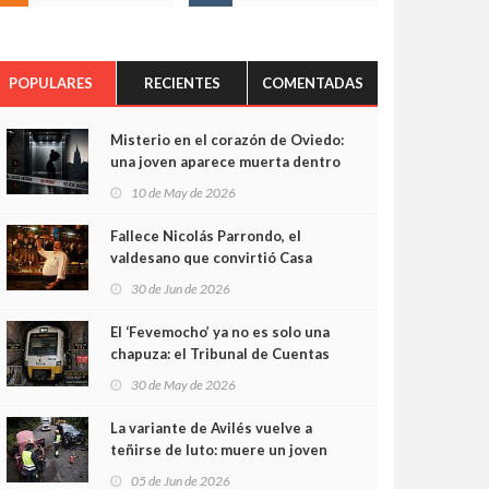
POPULARES
RECIENTES
COMENTADAS
Misterio en el corazón de Oviedo:
una joven aparece muerta dentro
del ascensor de su edificio y las
10 de May de 2026
cámaras captan sus últimos
minutos
Fallece Nicolás Parrondo, el
valdesano que convirtió Casa
Parrondo en un pedazo de
30 de Jun de 2026
Asturias en Madrid
El ‘Fevemocho’ ya no es solo una
chapuza: el Tribunal de Cuentas
cifra en casi 20 millones el
30 de May de 2026
sobrecoste de los trenes que no
cabían por los túneles
La variante de Avilés vuelve a
teñirse de luto: muere un joven
de 32 años en un violento choque
05 de Jun de 2026