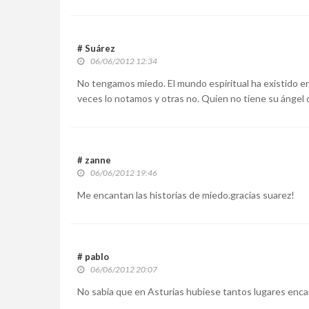
# Suárez
06/06/2012 12:34
No tengamos miedo. El mundo espiritual ha existido en to
veces lo notamos y otras no. Quien no tiene su ángel 
# zanne
06/06/2012 19:46
Me encantan las historias de miedo.gracias suarez!
# pablo
06/06/2012 20:07
No sabia que en Asturias hubiese tantos lugares enc