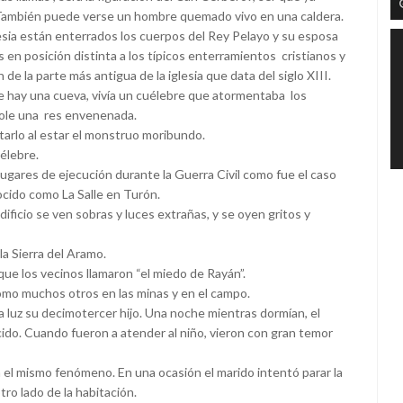
 También puede verse un hombre quemado vivo en una caldera.
esia están enterrados los cuerpos del Rey Pelayo y su esposa
en posición distinta a los típicos enterramientos cristianos y
de la parte más antigua de la iglesia que data del siglo XIII.
e hay una cueva, vivía un cuélebre que atormentaba los
dole una res envenenada.
atarlo al estar el monstruo moribundo.
élebre.
lugares de ejecución durante la Guerra Civil como fue el caso
cido como La Salle en Turón.
dificio se ven sobras y luces extrañas, y se oyen gritos y
la Sierra del Aramo.
ue los vecinos llamaron “el miedo de Rayán”.
 como muchos otros en las minas y en el campo.
 a luz su decimotercer hijo. Una noche mientras dormían, el
cido. Cuando fueron a atender al niño, vieron con gran temor
a el mismo fenómeno. En una ocasión el marido intentó parar la
ro lado de la habitación.