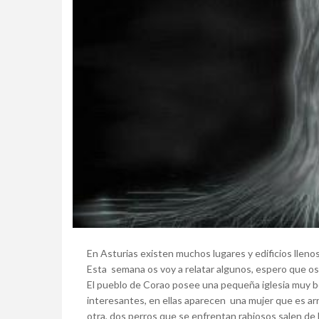
En Asturias existen muchos lugares y edificios llen
Esta semana os voy a relatar algunos, espero que os
El pueblo de Corao posee una pequeña iglesia muy bo
interesantes, en ellas aparecen una mujer que es ar
otra, dos perros que se enfrentan rabiosos salen de l