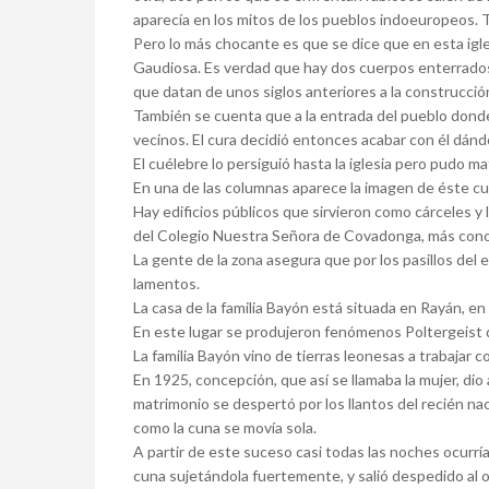
aparecía en los mitos de los pueblos indoeuropeos.
Pero lo más chocante es que se dice que en esta igl
Gaudiosa. Es verdad que hay dos cuerpos enterrados 
que datan de unos siglos anteriores a la construcción 
También se cuenta que a la entrada del pueblo dond
vecinos. El cura decidió entonces acabar con él dán
El cuélebre lo persiguió hasta la iglesia pero pudo m
En una de las columnas aparece la imagen de éste cu
Hay edificios públicos que sirvieron como cárceles y 
del Colegio Nuestra Señora de Covadonga, más cono
La gente de la zona asegura que por los pasillos del e
lamentos.
La casa de la familia Bayón está situada en Rayán, en 
En este lugar se produjeron fenómenos Poltergeist q
La familia Bayón vino de tierras leonesas a trabajar
En 1925, concepción, que así se llamaba la mujer, dio
matrimonio se despertó por los llantos del recién na
como la cuna se movía sola.
A partir de este suceso casi todas las noches ocurrí
cuna sujetándola fuertemente, y salió despedido al ot