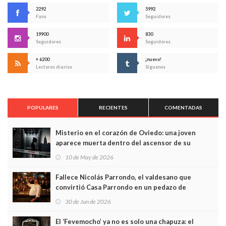
2292
5992
Fans
Seguidores
19900
830
Seguidores
Seguidores
+ 6200
¡nuevo!
Lectores diarios
Síguenos
POPULARES
RECIENTES
COMENTADAS
Misterio en el corazón de Oviedo: una joven
aparece muerta dentro del ascensor de su
edificio y las cámaras captan sus últimos minutos
10 de May de 2026
Fallece Nicolás Parrondo, el valdesano que
convirtió Casa Parrondo en un pedazo de
Asturias en Madrid
30 de Jun de 2026
El ‘Fevemocho’ ya no es solo una chapuza: el