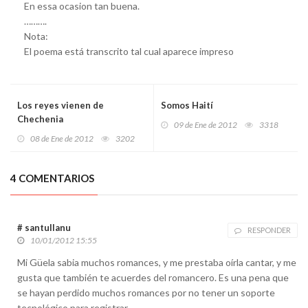
En essa ocasion tan buena.
……….
Nota:
El poema está transcrito tal cual aparece impreso
Los reyes vienen de
Somos Haití
Chechenia
09 de Ene de 2012
3318
08 de Ene de 2012
3202
4 COMENTARIOS
# santullanu
RESPONDER
10/01/2012 15:55
Mi Güela sabia muchos romances, y me prestaba oírla cantar, y me
gusta que también te acuerdes del romancero. Es una pena que
se hayan perdido muchos romances por no tener un soporte
tecnológico para registrar