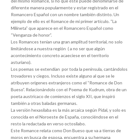
del mismo Romance, si no que éste puede denominarse de
diferente manera popularmente y estar registrado en el
Romancero Español con un nombre también distinto. Un
ejemplo de ello es el Romance de mi primer artículo. “La
Milineta” que aparece en el Romancero Español como
“Venganza de honor”.
Los Romances tenían una gran amplitud territorial, no solo
limitándose a nuestra región ( a no ser que algún
acontecimiento concreto acaeciese en el territorio
asturiano).
Los poemas se extendían por toda la península, cantándolos
trovadores y ciegos. Incluso existe alguno al que se le
atribuyen orígenes extranjeros como el “Romance de Don
Bueso”. Relacionándolo con el Poema de Kudrum, obra de un
poeta austricaco de comienzos el siglo XII, que inspiró
también a otras baladas germanas.
La versión hexasílaba es la más arcaica según Pidal, y solo es
conocida en el Noroeste de España, conociéndose en el
resto la redactada en verso octosílabo.
Este Romance relata como Don Bueso que va a tierras de
moros en busca de esposa, encuentra a su hermana