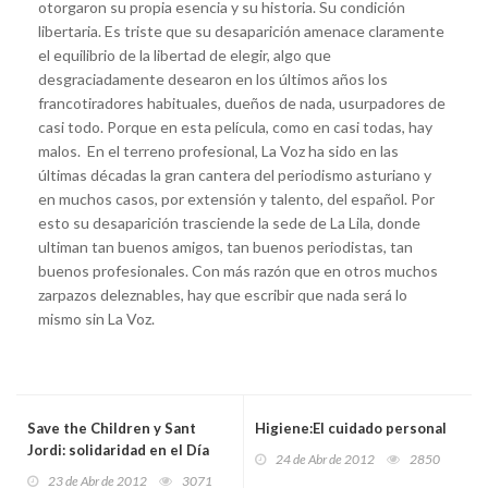
otorgaron su propia esencia y su historia. Su condición
libertaria. Es triste que su desaparición amenace claramente
el equilibrio de la libertad de elegir, algo que
desgraciadamente desearon en los últimos años los
francotiradores habituales, dueños de nada, usurpadores de
casi todo. Porque en esta película, como en casi todas, hay
malos. En el terreno profesional, La Voz ha sido en las
últimas décadas la gran cantera del periodismo asturiano y
en muchos casos, por extensión y talento, del español. Por
esto su desaparición trasciende la sede de La Lila, donde
ultiman tan buenos amigos, tan buenos periodistas, tan
buenos profesionales. Con más razón que en otros muchos
zarpazos deleznables, hay que escribir que nada será lo
mismo sin La Voz.
Save the Children y Sant
Higiene:El cuidado personal
Jordi: solidaridad en el Día
24 de Abr de 2012
2850
del Libro
23 de Abr de 2012
3071