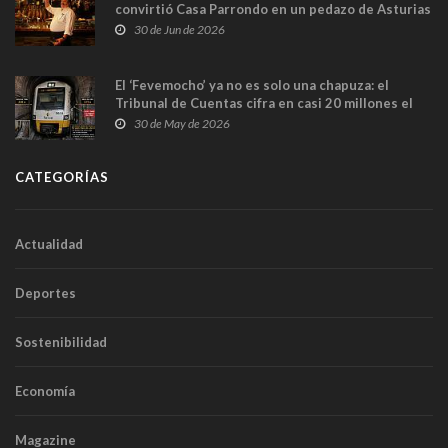
convirtió Casa Parrondo en un pedazo de Asturias
en Madrid
30 de Jun de 2026
El ‘Fevemocho’ ya no es solo una chapuza: el
Tribunal de Cuentas cifra en casi 20 millones el
sobrecoste de los trenes que no cabían por los
30 de May de 2026
túneles
CATEGORÍAS
Actualidad
Deportes
Sostenibilidad
Economía
Magazine