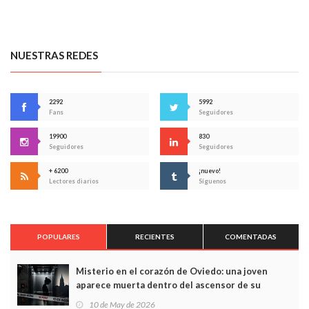
NUESTRAS REDES
2292
5992
Fans
Seguidores
19900
830
Seguidores
Seguidores
+ 6200
¡nuevo!
Lectores diarios
Síguenos
POPULARES
RECIENTES
COMENTADAS
Misterio en el corazón de Oviedo: una joven
aparece muerta dentro del ascensor de su
edificio y las cámaras captan sus últimos minutos
10 de May de 2026