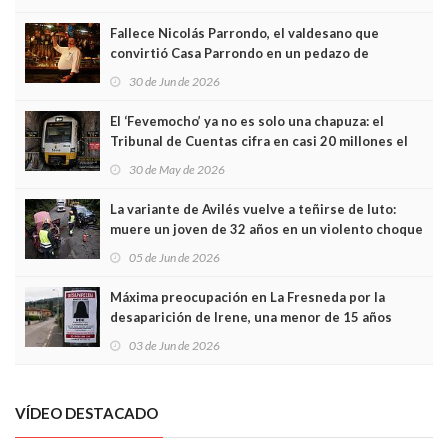
Fallece Nicolás Parrondo, el valdesano que
convirtió Casa Parrondo en un pedazo de
Asturias en Madrid
30 de Jun de 2026
El ‘Fevemocho’ ya no es solo una chapuza: el
Tribunal de Cuentas cifra en casi 20 millones el
sobrecoste de los trenes que no cabían por los
30 de May de 2026
túneles
La variante de Avilés vuelve a teñirse de luto:
muere un joven de 32 años en un violento choque
frontal
05 de Jun de 2026
Máxima preocupación en La Fresneda por la
desaparición de Irene, una menor de 15 años
03 de Jun de 2026
VÍDEO DESTACADO