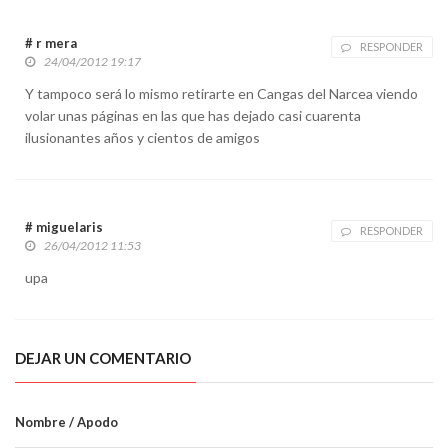
# r mera
RESPONDER
24/04/2012 19:17
Y tampoco será lo mismo retirarte en Cangas del Narcea viendo
volar unas páginas en las que has dejado casi cuarenta
ilusionantes años y cientos de amigos
# miguelaris
RESPONDER
26/04/2012 11:53
upa
DEJAR UN COMENTARIO
Nombre / Apodo