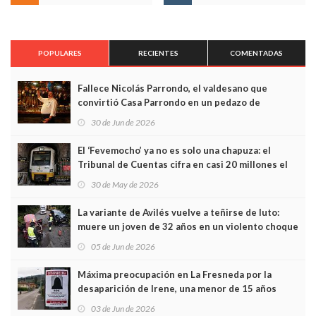
POPULARES
RECIENTES
COMENTADAS
Fallece Nicolás Parrondo, el valdesano que
convirtió Casa Parrondo en un pedazo de
Asturias en Madrid
30 de Jun de 2026
El ‘Fevemocho’ ya no es solo una chapuza: el
Tribunal de Cuentas cifra en casi 20 millones el
sobrecoste de los trenes que no cabían por los
30 de May de 2026
túneles
La variante de Avilés vuelve a teñirse de luto:
muere un joven de 32 años en un violento choque
frontal
05 de Jun de 2026
Máxima preocupación en La Fresneda por la
desaparición de Irene, una menor de 15 años
03 de Jun de 2026