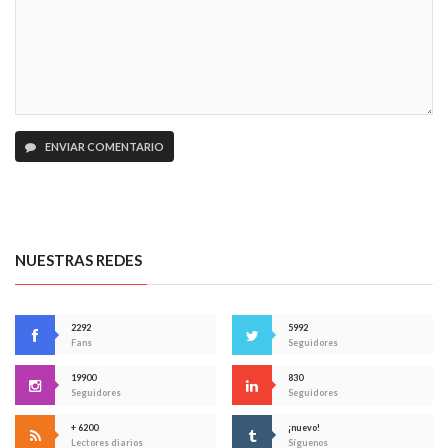
ENVIAR COMENTARIO
NUESTRAS REDES
2292
5992
Fans
Seguidores
19900
830
Seguidores
Seguidores
+ 6200
¡nuevo!
Lectores diarios
Síguenos