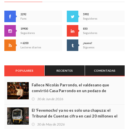
2292
5992
Fans
Seguidores
19900
830
Seguidores
Seguidores
+ 6200
¡nuevo!
Lectores diarios
Síguenos
POPULARES
RECIENTES
COMENTADAS
Fallece Nicolás Parrondo, el valdesano que
convirtió Casa Parrondo en un pedazo de
Asturias en Madrid
30 de Jun de 2026
El ‘Fevemocho’ ya no es solo una chapuza: el
Tribunal de Cuentas cifra en casi 20 millones el
sobrecoste de los trenes que no cabían por los
30 de May de 2026
túneles