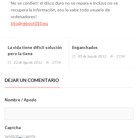
No se confíen! el disco duro no se repara e incluso no se
recupera la información, eso lo sabe todo usuario de
ordenadores!
tito@reboot010.eu
La vida tiene difícil solución
Enganchados
pero la tiene
05 de Sep de 2012
2734
22 de Ago de 2012
2776
DEJAR UN COMENTARIO
Nombre / Apodo
Captcha