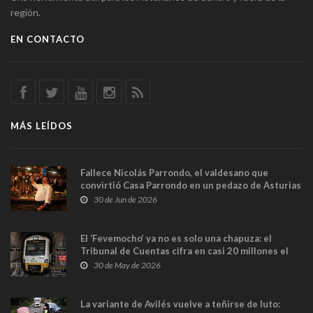
región.
EN CONTACTO
MÁS LEÍDOS
Fallece Nicolás Parrondo, el valdesano que
convirtió Casa Parrondo en un pedazo de Asturias
en Madrid
30 de Jun de 2026
El ‘Fevemocho’ ya no es solo una chapuza: el
Tribunal de Cuentas cifra en casi 20 millones el
sobrecoste de los trenes que no cabían por los
30 de May de 2026
túneles
La variante de Avilés vuelve a teñirse de luto: