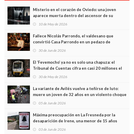
Misterio en el corazón de Oviedo: una joven
aparece muerta dentro del ascensor de su
edificio y las cámaras captan sus últimos minutos
10 de May de 2026
Fallece Nicolás Parrondo, el valdesano que
convirtió Casa Parrondo en un pedazo de
Asturias en Madrid
30 de Jun de 2026
El ‘Fevemocho’ ya no es solo una chapuza: el
Tribunal de Cuentas cifra en casi 20 millones el
sobrecoste de los trenes que no cabían por los
30 de May de 2026
túneles
La variante de Avilés vuelve a teñirse de luto:
muere un joven de 32 años en un violento choque
frontal
05 de Jun de 2026
Máxima preocupación en La Fresneda por la
desaparición de Irene, una menor de 15 años
03 de Jun de 2026