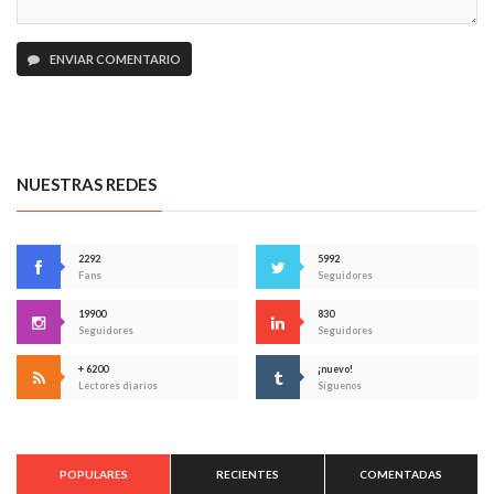
ENVIAR COMENTARIO
NUESTRAS REDES
2292
5992
Fans
Seguidores
19900
830
Seguidores
Seguidores
+ 6200
¡nuevo!
Lectores diarios
Síguenos
POPULARES
RECIENTES
COMENTADAS