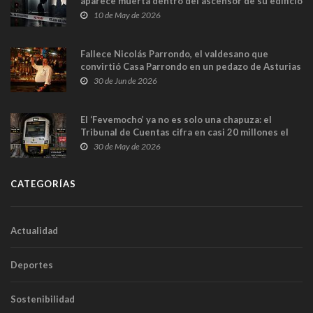
aparece muerta dentro del ascensor de su edificio
y las cámaras captan sus últimos minutos
10 de May de 2026
Fallece Nicolás Parrondo, el valdesano que
convirtió Casa Parrondo en un pedazo de Asturias
en Madrid
30 de Jun de 2026
El ‘Fevemocho’ ya no es solo una chapuza: el
Tribunal de Cuentas cifra en casi 20 millones el
sobrecoste de los trenes que no cabían por los
30 de May de 2026
túneles
CATEGORÍAS
Actualidad
Deportes
Sostenibilidad