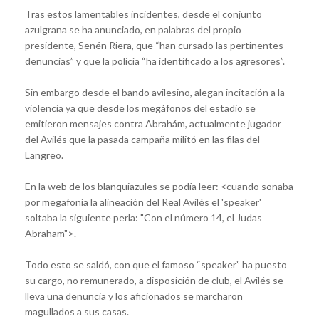
Tras estos lamentables incidentes, desde el conjunto
azulgrana se ha anunciado, en palabras del propio
presidente, Senén Riera, que “han cursado las pertinentes
denuncias” y que la policía “ha identificado a los agresores”.
Sin embargo desde el bando avilesino, alegan incitación a la
violencia ya que desde los megáfonos del estadio se
emitieron mensajes contra Abrahám, actualmente jugador
del Avilés que la pasada campaña militó en las filas del
Langreo.
En la web de los blanquiazules se podía leer: <cuando sonaba
por megafonía la alineación del Real Avilés el 'speaker'
soltaba la siguiente perla: "Con el número 14, el Judas
Abraham">.
Todo esto se saldó, con que el famoso “speaker” ha puesto
su cargo, no remunerado, a disposición de club, el Avilés se
lleva una denuncia y los aficionados se marcharon
magullados a sus casas.