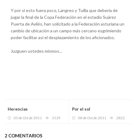
Y por si esto fuera poco, Langreo y Tuilla que debería de
jugar la final de la Copa Federación en el estadio Suárez
Puerta de Avilés, han solicitado a la Federación asturiana un
cambio de ubicación a un campo más cercano esgrimiendo
poder facilitar así el desplazamiento de los aficionados.
Juzguen ustedes mismos…
Herencias
Por el sol
05 de Oct de 2011
3139
08 de Oct de 2011
2822
2 COMENTARIOS