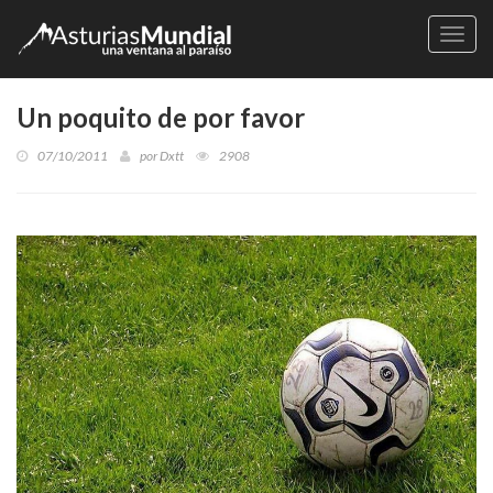
Naveg
Un poquito de por favor
07/10/2011
por
Dxtt
2908