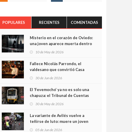
POPULARES
RECIENTES
COMENTADAS
Misterio en el corazón de Oviedo:
una joven aparece muerta dentro
del ascensor de su edificio y las
10 de May de 2026
cámaras captan sus últimos
minutos
Fallece Nicolás Parrondo, el
valdesano que convirtió Casa
Parrondo en un pedazo de
30 de Jun de 2026
Asturias en Madrid
El ‘Fevemocho’ ya no es solo una
chapuza: el Tribunal de Cuentas
cifra en casi 20 millones el
30 de May de 2026
sobrecoste de los trenes que no
cabían por los túneles
La variante de Avilés vuelve a
teñirse de luto: muere un joven
de 32 años en un violento choque
05 de Jun de 2026