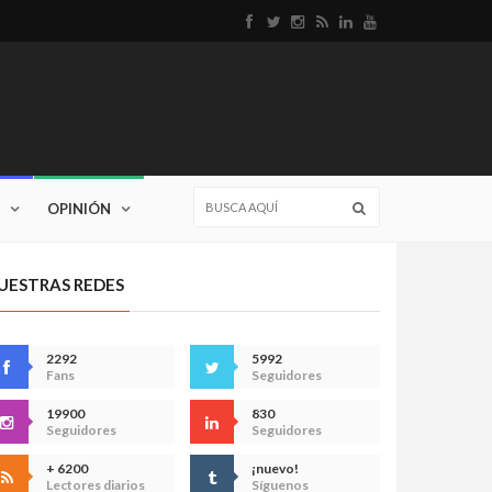
OPINIÓN
UESTRAS REDES
2292
5992
Fans
Seguidores
19900
830
Seguidores
Seguidores
+ 6200
¡nuevo!
Lectores diarios
Síguenos