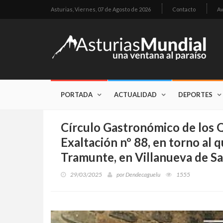
Asturias,
Viernes, 07 de Agosto de 2026
Contacto
Av
PORTADA
ACTUALIDAD
DEPORTES
Círculo Gastronómico de los 
Exaltación nº 88, en torno al 
Tramunte, en Villanueva de S
29/03/2025
por
Dendecaguelu
1555