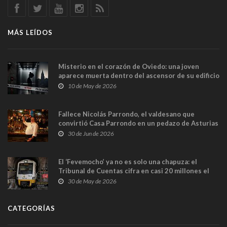
MÁS LEÍDOS
Misterio en el corazón de Oviedo: una joven
aparece muerta dentro del ascensor de su edificio
y las cámaras captan sus últimos minutos
10 de May de 2026
Fallece Nicolás Parrondo, el valdesano que
convirtió Casa Parrondo en un pedazo de Asturias
en Madrid
30 de Jun de 2026
El ‘Fevemocho’ ya no es solo una chapuza: el
Tribunal de Cuentas cifra en casi 20 millones el
sobrecoste de los trenes que no cabían por los
30 de May de 2026
túneles
CATEGORÍAS