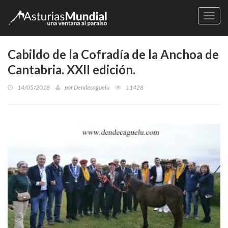
Naveg
Cabildo de la Cofradía de la Anchoa de
Cantabria. XXII edición.
14/05/2018
por
Dendecaguelu
11428