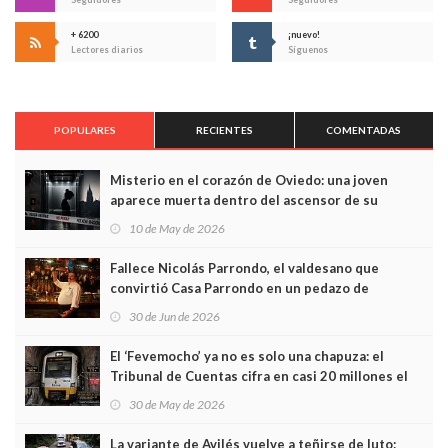
+ 6200
¡nuevo!
Lectores diarios
Síguenos
POPULARES
RECIENTES
COMENTADAS
Misterio en el corazón de Oviedo: una joven
aparece muerta dentro del ascensor de su
edificio y las cámaras captan sus últimos minutos
10 de May de 2026
Fallece Nicolás Parrondo, el valdesano que
convirtió Casa Parrondo en un pedazo de
Asturias en Madrid
30 de Jun de 2026
El ‘Fevemocho’ ya no es solo una chapuza: el
Tribunal de Cuentas cifra en casi 20 millones el
sobrecoste de los trenes que no cabían por los
30 de May de 2026
túneles
La variante de Avilés vuelve a teñirse de luto: