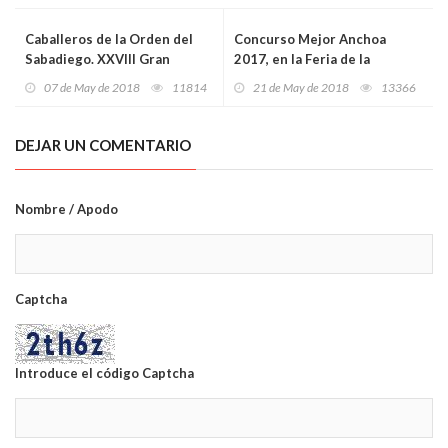
Caballeros de la Orden del
Concurso Mejor Anchoa
Sabadiego. XXVIII Gran
2017, en la Feria de la
Capítulo.
Conserva y de la Anchoa de
07 de May de 2018
11814
21 de May de 2018
13366
Cantabria.
DEJAR UN COMENTARIO
Nombre / Apodo
Captcha
Introduce el código Captcha