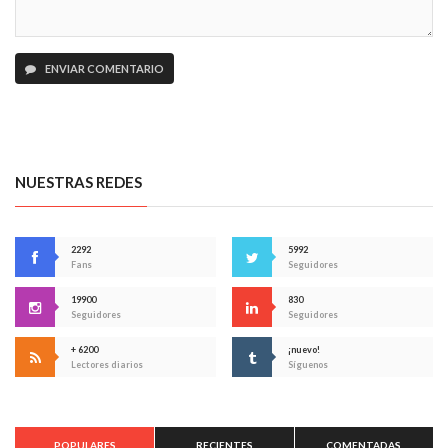
ENVIAR COMENTARIO
NUESTRAS REDES
2292
5992
Fans
Seguidores
19900
830
Seguidores
Seguidores
+ 6200
¡nuevo!
Lectores diarios
Síguenos
POPULARES
RECIENTES
COMENTADAS