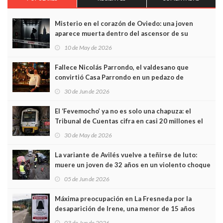
Misterio en el corazón de Oviedo: una joven
aparece muerta dentro del ascensor de su
edificio y las cámaras captan sus últimos minutos
10 de May de 2026
Fallece Nicolás Parrondo, el valdesano que
convirtió Casa Parrondo en un pedazo de
Asturias en Madrid
30 de Jun de 2026
El ‘Fevemocho’ ya no es solo una chapuza: el
Tribunal de Cuentas cifra en casi 20 millones el
sobrecoste de los trenes que no cabían por los
30 de May de 2026
túneles
La variante de Avilés vuelve a teñirse de luto:
muere un joven de 32 años en un violento choque
frontal
05 de Jun de 2026
Máxima preocupación en La Fresneda por la
desaparición de Irene, una menor de 15 años
03 de Jun de 2026