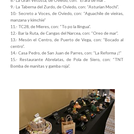
8.- La Gran Vetusta, de Oviedo, con: “El ara de mar”.
9.- La Taberna del Zurdo, de Oviedo, con: “Asturian Mochi”.
10.- Secreto a Voces, de Oviedo, con: “Aguachile de vieiras,
manzana y kimchie”
11.- TC28, de Mieres, con: “To po la llingua”.
12.- Bar la Ruta, de Cangas del Narcea, con: “Oreo de mar”.
13.- Mesón el Centro, de Puerto de Vega, con: “Bocado al
centro”.
14.- Casa Pedro, de San Juan de Parres, con: “La Reforma ¡!”
15.- Restaurante Abrelatas, de Pola de Siero, con: “TNT
Bomba de manitas y gamba roja”.