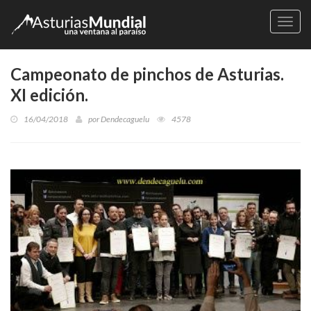
Naveg
Campeonato de pinchos de Asturias.
XI edición.
16/04/2018
por
Dendecaguelu
4578