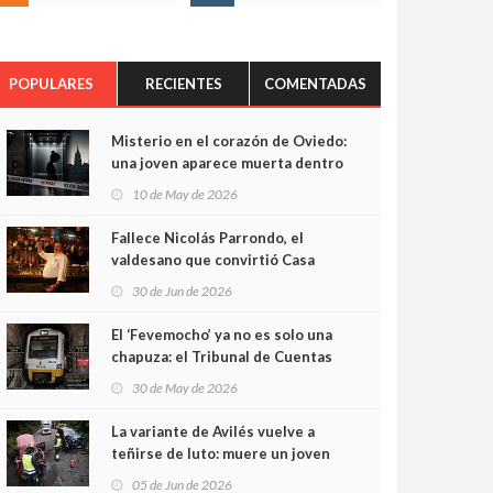
POPULARES
RECIENTES
COMENTADAS
Misterio en el corazón de Oviedo:
una joven aparece muerta dentro
del ascensor de su edificio y las
10 de May de 2026
cámaras captan sus últimos
minutos
Fallece Nicolás Parrondo, el
valdesano que convirtió Casa
Parrondo en un pedazo de
30 de Jun de 2026
Asturias en Madrid
El ‘Fevemocho’ ya no es solo una
chapuza: el Tribunal de Cuentas
cifra en casi 20 millones el
30 de May de 2026
sobrecoste de los trenes que no
cabían por los túneles
La variante de Avilés vuelve a
teñirse de luto: muere un joven
de 32 años en un violento choque
05 de Jun de 2026