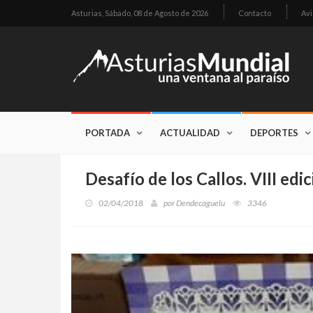
Asturias,
Sábado, 08 de Agosto de 2026
Contacto
Avi
PORTADA
ACTUALIDAD
DEPORTES
Desafío de los Callos. VIII edic
02/04/2018
por
Dendecaguelu
3346