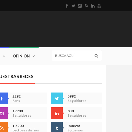
OPINIÓN
UESTRAS REDES
2292
5992
Fans
Seguidores
19900
830
Seguidores
Seguidores
+ 6200
¡nuevo!
Lectores diarios
Síguenos