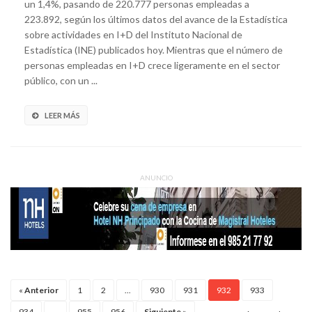
un 1,4%, pasando de 220.777 personas empleadas a
223.892, según los últimos datos del avance de la Estadística
sobre actividades en I+D del Instituto Nacional de
Estadística (INE) publicados hoy. Mientras que el número de
personas empleadas en I+D crece ligeramente en el sector
público, con un ...
LEER MÁS
ANUNCIO
«
Anterior
1
2
...
930
931
932
933
934
...
955
956
Siguiente
»