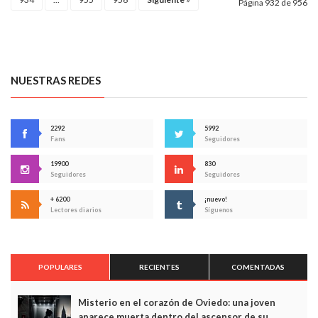
Página 932 de 956
NUESTRAS REDES
2292
5992
Fans
Seguidores
19900
830
Seguidores
Seguidores
+ 6200
¡nuevo!
Lectores diarios
Síguenos
POPULARES
RECIENTES
COMENTADAS
Misterio en el corazón de Oviedo: una joven
aparece muerta dentro del ascensor de su