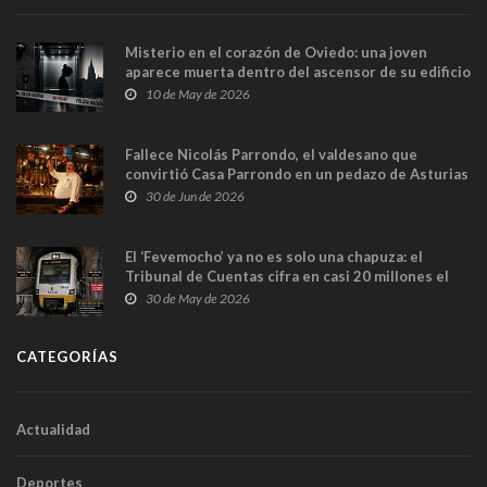
Misterio en el corazón de Oviedo: una joven
aparece muerta dentro del ascensor de su edificio
y las cámaras captan sus últimos minutos
10 de May de 2026
Fallece Nicolás Parrondo, el valdesano que
convirtió Casa Parrondo en un pedazo de Asturias
en Madrid
30 de Jun de 2026
El ‘Fevemocho’ ya no es solo una chapuza: el
Tribunal de Cuentas cifra en casi 20 millones el
sobrecoste de los trenes que no cabían por los
30 de May de 2026
túneles
CATEGORÍAS
Actualidad
Deportes