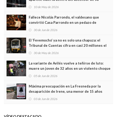
edificio y las cámaras captan sus últimos minutos
10 de May de 2026
Fallece Nicolás Parrondo, el valdesano que
convirtió Casa Parrondo en un pedazo de
Asturias en Madrid
30 de Jun de 2026
El ‘Fevemocho’ ya no es solo una chapuza: el
Tribunal de Cuentas cifra en casi 20 millones el
sobrecoste de los trenes que no cabían por los
30 de May de 2026
túneles
La variante de Avilés vuelve a teñirse de luto:
muere un joven de 32 años en un violento choque
frontal
05 de Jun de 2026
Máxima preocupación en La Fresneda por la
desaparición de Irene, una menor de 15 años
03 de Jun de 2026
VÍDEO DESTACADO