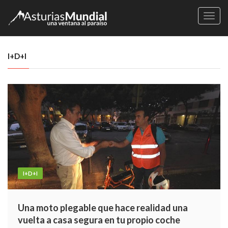
Naveg
I+D+I
I+D+I
Una moto plegable que hace realidad una
vuelta a casa segura en tu propio coche