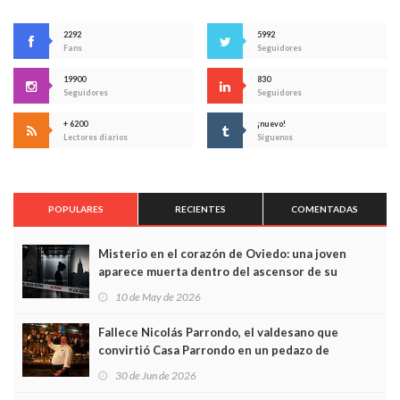
2292
5992
Fans
Seguidores
19900
830
Seguidores
Seguidores
+ 6200
¡nuevo!
Lectores diarios
Síguenos
POPULARES
RECIENTES
COMENTADAS
Misterio en el corazón de Oviedo: una joven
aparece muerta dentro del ascensor de su
edificio y las cámaras captan sus últimos minutos
10 de May de 2026
Fallece Nicolás Parrondo, el valdesano que
convirtió Casa Parrondo en un pedazo de
Asturias en Madrid
30 de Jun de 2026