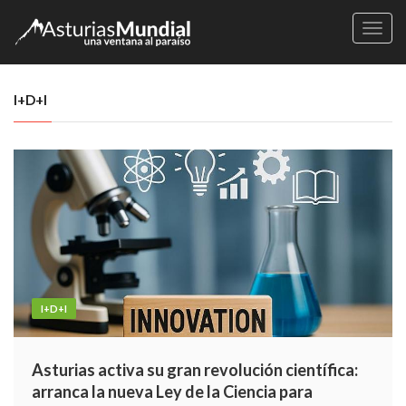
Naveg
I+D+I
I+D+I
Asturias activa su gran revolución científica:
arranca la nueva Ley de la Ciencia para