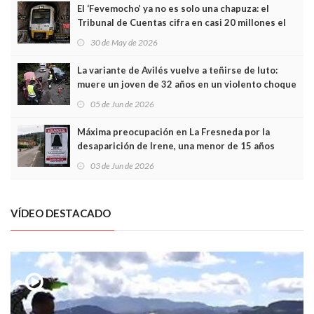
El ‘Fevemocho’ ya no es solo una chapuza: el
Tribunal de Cuentas cifra en casi 20 millones el
sobrecoste de los trenes que no cabían por los
30 de May de 2026
túneles
La variante de Avilés vuelve a teñirse de luto:
muere un joven de 32 años en un violento choque
frontal
05 de Jun de 2026
Máxima preocupación en La Fresneda por la
desaparición de Irene, una menor de 15 años
03 de Jun de 2026
VÍDEO DESTACADO