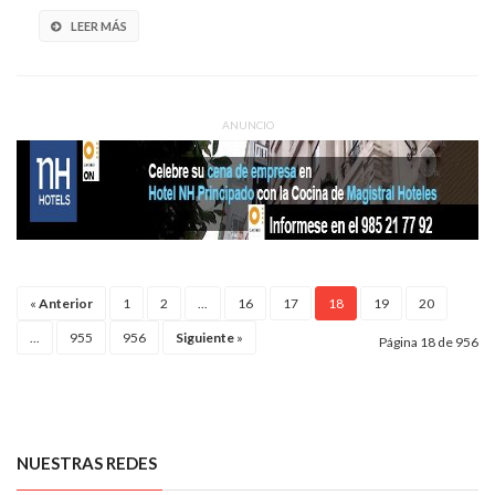
LEER MÁS
ANUNCIO
«
Anterior
1
2
...
16
17
18
19
20
...
955
956
Siguiente
»
Página 18 de 956
NUESTRAS REDES