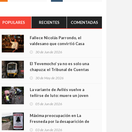
POPULARES
RECIENTES
COMENTADAS
Fallece Nicolás Parrondo, el
valdesano que convirtió Casa
Parrondo en un pedazo de
30 de Jun de 2026
Asturias en Madrid
El ‘Fevemocho’ ya no es solo una
chapuza: el Tribunal de Cuentas
cifra en casi 20 millones el
30 de May de 2026
sobrecoste de los trenes que no
cabían por los túneles
La variante de Avilés vuelve a
teñirse de luto: muere un joven
de 32 años en un violento choque
05 de Jun de 2026
frontal
Máxima preocupación en La
Fresneda por la desaparición de
Irene, una menor de 15 años
03 de Jun de 2026