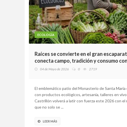
ECOLOGÍA
Raíces se convierte en el gran escapara
conecta campo, tradición y consumo co
04 de Mayo de 2026
0
2719
El emblemático patio del Monasterio de Santa María
con productos ecológicos, artesanía, talleres en vivo
Castrillón volverá a latir con fuerza este 2026 con e
que no solo se ...
LEER MÁS