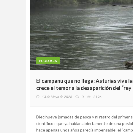
ECOLOGÍA
El campanu que no llega: Asturias vive la
crece el temor a la desaparición del “rey 
13 de Mayo de 2026
0
2196
Diecinueve jornadas de pesca y ni rastro del prime
científicos que ya hablan abiertamente de una posibl
hace apenas unos años parecía impensable: el “campa