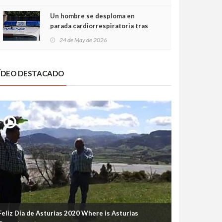
Un hombre se desploma en
parada cardiorrespiratoria tras
encararse con la Policía Local en
24 de May de 2026
Luanco
ÍDEO DESTACADO
Feliz Día de Asturias 2020 Where is Asturias