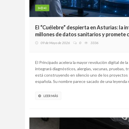
I+D+I
El “Cuélebre” despierta en Asturias: la i
millones de datos sanitarios y promete 
09 de Mayo de 2026
0
3336
El Principado acelera la mayor revolución digital de l
integrará diagnósticos, alergias, vacunas, pruebas,
está construyendo en silencio uno de los proyectos 
española. Su nombre parece sacado de una leyenda mit
LEER MÁS