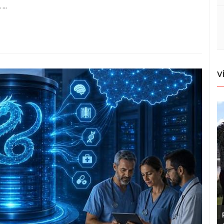
...
V