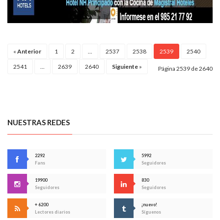
«
Anterior
1
2
...
2537
2538
2539
2540
2541
...
2639
2640
Siguiente
»
Página 2539 de 2640
NUESTRAS REDES
2292
5992
Fans
Seguidores
19900
830
Seguidores
Seguidores
+ 6200
¡nuevo!
Lectores diarios
Síguenos