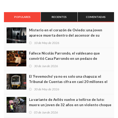
POPULARES
RECIENTES
COMENTADAS
Misterio en el corazón de Oviedo: una joven
aparece muerta dentro del ascensor de su
edificio y las cámaras captan sus últimos minutos
10 de May de 2026
Fallece Nicolás Parrondo, el valdesano que
convirtió Casa Parrondo en un pedazo de
Asturias en Madrid
30 de Jun de 2026
El ‘Fevemocho’ ya no es solo una chapuza: el
Tribunal de Cuentas cifra en casi 20 millones el
sobrecoste de los trenes que no cabían por los
30 de May de 2026
túneles
La variante de Avilés vuelve a teñirse de luto:
muere un joven de 32 años en un violento choque
frontal
05 de Jun de 2026