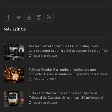
MÁS LEÍDOS
Misterio en el corazón de Oviedo: una joven
aparece muerta dentro del ascensor de su edificio
y las cámaras captan sus últimos minutos
10 de May de 2026
Fallece Nicolás Parrondo, el valdesano que
convirtió Casa Parrondo en un pedazo de Asturias
en Madrid
30 de Jun de 2026
El ‘Fevemocho’ ya no es solo una chapuza: el
Tribunal de Cuentas cifra en casi 20 millones el
sobrecoste de los trenes que no cabían por los
30 de May de 2026
túneles