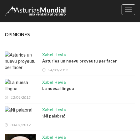
Naveg
OPINIONES
Xabel Hevia
Asturies un nuevu proyeutu per facer
24/01/2012
Xabel Hevia
La nuesa llingua
12/01/2012
Xabel Hevia
¡Ni palabra!
03/01/2012
Xabel Hevia