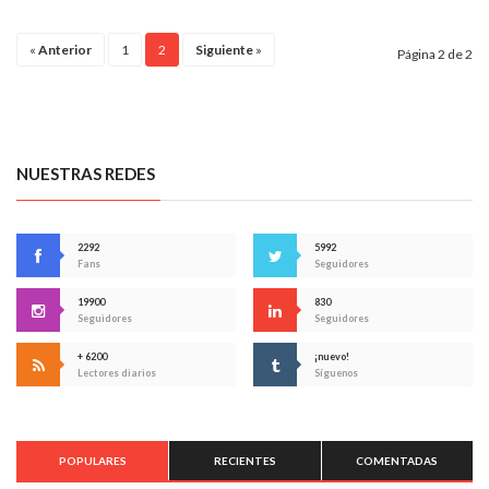
«
Anterior
1
2
Siguiente
»
Página 2 de 2
NUESTRAS REDES
2292
5992
Fans
Seguidores
19900
830
Seguidores
Seguidores
+ 6200
¡nuevo!
Lectores diarios
Síguenos
POPULARES
RECIENTES
COMENTADAS