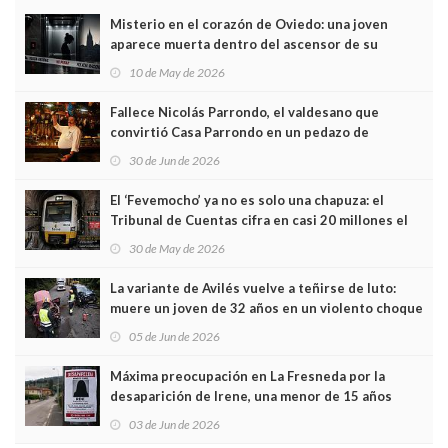
Misterio en el corazón de Oviedo: una joven
aparece muerta dentro del ascensor de su
edificio y las cámaras captan sus últimos minutos
10 de May de 2026
Fallece Nicolás Parrondo, el valdesano que
convirtió Casa Parrondo en un pedazo de
Asturias en Madrid
30 de Jun de 2026
El ‘Fevemocho’ ya no es solo una chapuza: el
Tribunal de Cuentas cifra en casi 20 millones el
sobrecoste de los trenes que no cabían por los
30 de May de 2026
túneles
La variante de Avilés vuelve a teñirse de luto:
muere un joven de 32 años en un violento choque
frontal
05 de Jun de 2026
Máxima preocupación en La Fresneda por la
desaparición de Irene, una menor de 15 años
03 de Jun de 2026