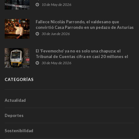
y las cámaras captan sus últimos minutos
10 de May de 2026
Fallece Nicolás Parrondo, el valdesano que
convirtió Casa Parrondo en un pedazo de Asturias
en Madrid
30 de Jun de 2026
El ‘Fevemocho’ ya no es solo una chapuza: el
Tribunal de Cuentas cifra en casi 20 millones el
sobrecoste de los trenes que no cabían por los
30 de May de 2026
túneles
CATEGORÍAS
Actualidad
Deportes
Sostenibilidad